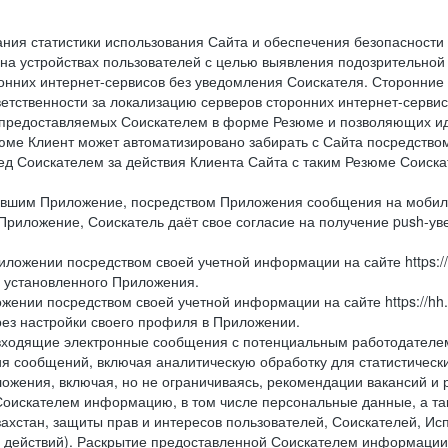
ния статистики использования Сайта и обеспечения безопасности
 на устройствах пользователей с целью выявления подозрительной
онних интернет-сервисов без уведомления Соискателя. Сторонние
ветственности за локализацию серверов сторонних интернет-серви
 предоставляемых Соискателем в форме Резюме и позволяющих и
зюме Клиент может автоматизировано забирать с Сайта посредством ф
перед Соискателем за действия Клиента Сайта с таким Резюме Соиск
вившим Приложение, посредством Приложения сообщения на мобиль
Приложение, Соискатель даёт свое согласие на получение push-уве
иложении посредством своей учетной информации на сайте https://
и установленного Приложения.
жении посредством своей учетной информации на сайте https://hh.
рез настройки своего профиля в Приложении.
е и входящие электронные сообщения с потенциальным работодател
я сообщений, включая аналитическую обработку для статистическ
жения, включая, но не ограничиваясь, рекомендации вакансий и р
Соискателем информацию, в том числе персональные данные, а та
ахстан, защиты прав и интересов пользователей, Соискателей, Исп
 действий). Раскрытие предоставленной Соискателем информации,