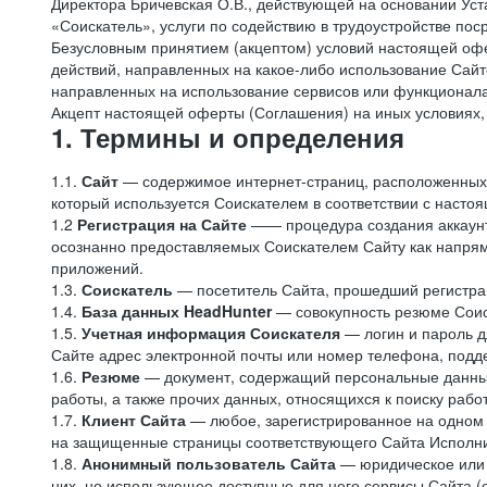
Директора Бричевская О.В., действующей на основании Ус
«Соискатель», услуги по содействию в трудоустройстве по
Безусловным принятием (акцептом) условий настоящей офе
действий, направленных на какое-либо использование Сайто
направленных на использование сервисов или функционал
Акцепт настоящей оферты (Соглашения) на иных условиях, о
1. Термины и определения
1.1.
Сайт
— содержимое интернет-страниц, расположенных в
который используется Соискателем в соответствии с наст
1.2
Регистрация на Сайте
—— процедура создания аккаунт
осознанно предоставляемых Соискателем Сайту как напряму
приложений.
1.3.
Соискатель
— посетитель Сайта, прошедший регистрац
1.4.
База данных HeadHunter
— совокупность резюме Соис
1.5.
Учетная информация Соискателя
— логин и пароль д
Сайте адрес электронной почты или номер телефона, подд
1.6.
Резюме
— документ, содержащий персональные данные
работы, а также прочих данных, относящихся к поиску рабо
1.7.
Клиент Сайта
— любое, зарегистрированное на одном 
на защищенные страницы соответствующего Сайта Исполн
1.8.
Анонимный пользователь Сайта
— юридическое или 
них, но использующее доступные для него сервисы Сайта (о