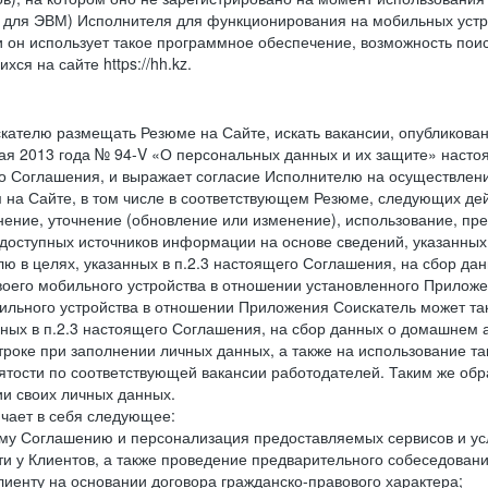
ля ЭВМ) Исполнителя для функционирования на мобильных устрой
н использует такое программное обеспечение, возможность поис
ся на сайте https://hh.kz.
кателю размещать Резюме на Сайте, искать вакансии, опубликованн
 мая 2013 года № 94-V «О персональных данных и их защите» насто
его Соглашения, и выражает согласие Исполнителю на осуществле
 на Сайте, в том числе в соответствующем Резюме, следующих дей
нение, уточнение (обновление или изменение), использование, пре
доступных источников информации на основе сведений, указанных
лю в целях, указанных в п.2.3 настоящего Соглашения, на сбор да
воего мобильного устройства в отношении установленного Приложе
льного устройства в отношении Приложения Соискатель может такж
нных в п.2.3 настоящего Соглашения, на сбор данных о домашнем а
троке при заполнении личных данных, а также на использование т
тости по соответствующей вакансии работодателей. Таким же обра
и своих личных данных.
ючает в себя следующее:
ему Соглашению и персонализация предоставляемых сервисов и ус
ти у Клиентов, а также проведение предварительного собеседовани
лиенту на основании договора гражданско-правового характера;