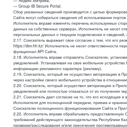
— Яндекс.Метрика;
— Group-IB Secure Portal.
Сбор указанных сведений производится с целью формирова
Сайта могут собираться сведения об использовании портов
Исполнитель вправе изменять перечень используемых стор
данных на собственных серверах, Исполнитель не несет от
персональных данных о текущем подключении и сведений,
2.17. Соискатель выражает свое согласие с тем, что его ре
https://dev.hh.kz/ Исполнитель не несет ответственности 
функционал API Сайта.
2.18. Исполнитель вправе отправлять Соискателю, устано
уведомлений. Устанавливая на свое мобильное устройство 
информацию рекламного характера (рекламу).
2.19. Соискатель, который не осуществил авторизацию в Пр
через настройки своего мобильного устройства в отношени
2.20. Соискатель, который осуществил авторизацию в Прило
уведомлений или полностью отказаться от их получения че
2.21. Соискатель дает согласие на то, что его исходящи
Исполнителя для полноценной передачи, приема и хранени
Соискателю полноценного функционирования Сайта и Прило
2.22. Исполнитель вправе обрабатывать предоставленную 
требований действующего законодательства Республики Каз
проверки/расследования и/или пресечения противоправных