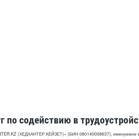
уг по содействию в трудоустройс
NTER.KZ (ХЕДХАНТЕР.КЕЙЗЕТ)» (БИН 080140008637), именуемое в