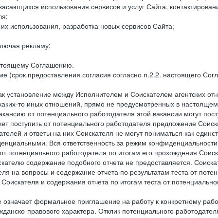
 касающихся использования сервисов и услуг Сайта, контактирова
ля;
а их использования, разработка новых сервисов Сайта;
лючая рекламу;
астоящему Соглашению.
е (срок предоставления согласия согласно п.2.2. настоящего Сог
как установление между Исполнителем и Соискателем агентских о
 каких-то иных отношений, прямо не предусмотренных в настоящем
акансию от потенциального работодателя этой вакансии могут пост
ет поступить от потенциального работодателя предложение Соиска
ателей и ответы на них Соискателя не могут пониматься как единс
енциальными. Вся ответственность за режим конфиденциальности
 от потенциального работодателя по итогам его прохождения Соис
кателю содержание подобного отчета не предоставляется. Соискат
еля на вопросы и содержание отчета по результатам теста от по
 Соискателя и содержания отчета по итогам теста от потенциальн
е означает формальное приглашение на работу к конкретному рабо
жданско-правового характера. Отклик потенциального работодателя