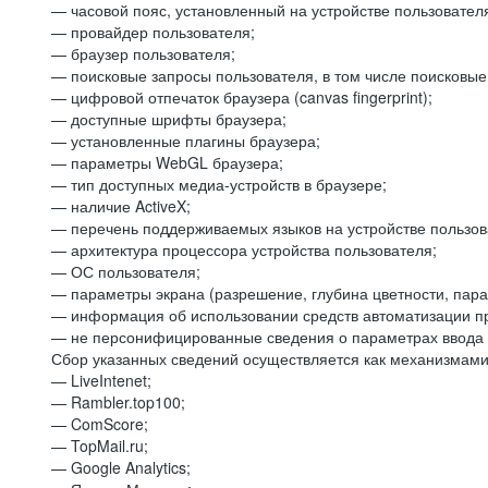
— часовой пояс, установленный на устройстве пользовател
— провайдер пользователя;
— браузер пользователя;
— поисковые запросы пользователя, в том числе поисковы
— цифровой отпечаток браузера (canvas fingerprint);
— доступные шрифты браузера;
— установленные плагины браузера;
— параметры WebGL браузера;
— тип доступных медиа-устройств в браузере;
— наличие ActiveX;
— перечень поддерживаемых языков на устройстве пользов
— архитектура процессора устройства пользователя;
— ОС пользователя;
— параметры экрана (разрешение, глубина цветности, пар
— информация об использовании средств автоматизации пр
— не персонифицированные сведения о параметрах ввода 
Сбор указанных сведений осуществляется как механизмами 
— LiveIntenet;
— Rambler.top100;
— ComScore;
— TopMail.ru;
— Google Analytics;