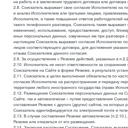
на работу и в заключении трудового договора или договора
2.8. Соискатель выражает свое согласие Исполнителю на то,
и анализ Исполнителем или третьими лицами, привлекаемым
Исполнителя, а также повышения ответов работодателей на
такого телефонного разговора. Соискатель также выражает 
изменение), использование, предоставление, доступ, блоки
иных персональных данных, озвученных им при разговоре с
настоящим Соискатель выражает согласие Исполнителю пор
лицом соответствующего договора, для достижения указан
отзыва Соискателем данного согласия.
2.9. За осуществление с Резюме действий, указанных в п.2
2.10. Исполнитель не несет ответственности за сохранени
Соискателем на Сайте в форме Резюме, в результате устано
2.11. Соискатель в целях выполнения обязательств по нас
согласие Исполнителю на распространение и передачу пе
территории любого иностранного государства (право Испо
2.12. Размещение Соискателем персональных данных на С
Сайте, так и автоматически – путем предоставления Соиск
составления Резюме с другого (других) сайтов, на которых
Соискатель идентифицируется по электронной почте и теле
2.13. В случае составления Резюме автоматически (п.2.10.
Резюме или отказаться от его размещения.
2.14. Заключая настоящее Соглашение, Соискатель выража