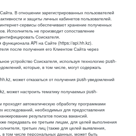
 Сайта. В отношении зарегистрированных пользователей
 активности и защиты личных кабинетов пользователей.
 интернет-сервисы обеспечивают хранение полученных
сов. Исполнитель не производит сопоставление
дентифицировать Соискателя.
ункционала API на Сайте (https://api.hh.kz).
ателя после получения его Клиентом Сайта через
ное устройство Соискателя, используя технологию push-
домлений, которые, в том числе, могут содержать
hh.kz, может отказаться от получения push-уведомлений
kz, может настроить тематику получаемых push-
ем проходят автоматическую обработку программами
их исследований, необходимых для предоставления
анжирование результатов поиска вакансий.
кже передавать ее третьим лицам, для целей выполнения
олнителя, третьих лиц (также для целей выявления,
 в том числе персональных данных, может быть