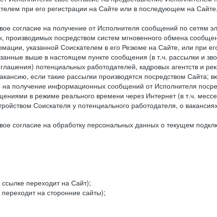
елем при его регистрации на Сайте или в последующем на Сайте,
ое согласие на получение от Исполнителя сообщений по сетям эле
к, производимых посредством систем мгновенного обмена сообще
рмации, указанной Соискателем в его Резюме на Сайте, или при е
занные выше в настоящем пункте сообщения (в т.ч. рассылки и зв
риглашения) потенциальных работодателей, кадровых агентств и ре
кансию, если такие рассылки производятся посредством Сайта; в
ие на получение информационных сообщений от Исполнителя посред
ниями в режиме реального времени через Интернет (в т.ч. мессен
ойством Соискателя у потенциального работодателя, о вакансиях
ое согласие на обработку персональных данных о текущем подклю
 ссылке переходит на Сайт);
 переходит на сторонние сайты);