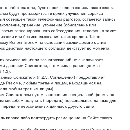
ного работодателя, будет произведена запись такого звонка
лиз будут производиться в целях улучшения сервиса
был совершен такой телефонный разговор, останется запись
накопление, хранение, уточнение (обновление или
 и время запланированного собеседования, телефон, а также
зации или без использования таких средств. Также
мому Исполнителем на основании заключаемого с этим
ок действия настоящего согласия действует до момента
ких отчислений и\или вознаграждений не выплачивает.
ными данными Соискателя, в том числе размещаемых
.1.3).
анных Соискателя (п.2.3. Соглашения) предоставляет
иде Резюме, любым третьим лицам, находящимся на
теля любым третьим лицам).
мим Соискателем путем заполнения специальной формы на
ным способом получить (передать) персональные данные для
и передаче персональных данных с другого сайта
тель вправе либо подтвердить размещение на Сайте такого
поручения на обработку персональных данных Соискателя,