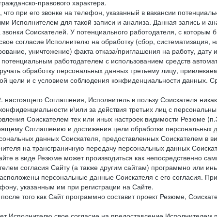
 гражданско-правового характера.
 что при его звонке на телефон, указанный в вакансии потенциаль
и Исполнителем для такой записи и анализа. Данная запись и ана
 звонки Соискателей. У потенциального работодателя, с которым 
свое согласие Исполнителю на обработку (сбор, систематизация, 
рование, уничтожение) факта отказа/приглашения на работу, дату
 потенциальным работодателем с использованием средств автомати
учать обработку персональных данных третьему лицу, привлекае
ной цели и с условием соблюдения конфиденциальности данных. Ср
.2. настоящего Соглашения, Исполнитель в пользу Соискателя ника
е конфиденциальности и\или за действия третьих лиц с персональ
вления Соискателем тех или иных настроек видимости Резюме (п.3
тоящему Соглашению и достижения цели обработки персональных д
рсональных данных Соискателя, предоставленных Соискателем в в
лнителя на трансграничную передачу персональных данных Соиска
айте в виде Резюме может производиться как непосредственно са
ателем согласия Сайту (а также другим сайтам) программно или и
 расположены персональные данные Соискателя с его согласия. Пр
фону, указанным им при регистрации на Сайте.
), после того как Сайт программно составит проект Резюме, Соиска
ет Исполнителю свое согласие на предоставление Исполнителем 