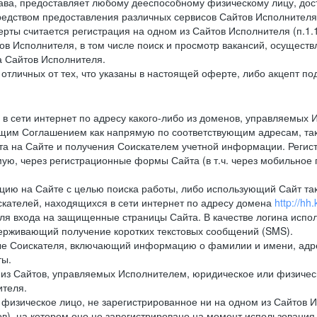
тава, предоставляет любому дееспособному физическому лицу, до
средством предоставления различных сервисов Сайтов Исполнителя
рты считается регистрация на одном из Сайтов Исполнителя (п.1
в Исполнителя, в том числе поиск и просмотр вакансий, осуществл
а Сайтов Исполнителя.
тличных от тех, что указаны в настоящей оферте, либо акцепт под
 сети интернет по адресу какого-либо из доменов, управляемых 
оящим Соглашением как напрямую по соответствующим адресам, так
а на Сайте и получения Соискателем учетной информации. Регист
ю, через регистрационные формы Сайта (в т.ч. через мобильное 
ию на Сайте с целью поиска работы, либо использующий Сайт такж
кателей, находящихся в сети интернет по адресу домена
http://hh.
ля входа на защищенные страницы Сайта. В качестве логина испо
ерживающий получение коротких текстовых сообщений (SMS).
 Соискателя, включающий информацию о фамилии и имени, адрес
ты.
из Сайтов, управляемых Исполнителем, юридическое или физическ
ителя.
физическое лицо, не зарегистрированное ни на одном из Сайтов И
в), на котором оно не зарегистрировано на момент использования 