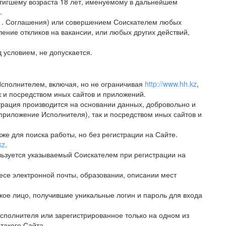
стигшему возраста 18 лет, именуемому в дальнейшем
.
.1. Соглашения) или совершением Соискателем любых
ение откликов на вакансии, или любых других действий,
 условием, не допускается.
Исполнителем, включая, но не ограничивая
http://www.hh.kz
,
 и посредством иных сайтов и приложений.
рация производится на основании данных, добровольно и
приложение Исполнителя), так и посредством иных сайтов и
е для поиска работы, но без регистрации на Сайте.
kz
.
льзуется указываемый Соискателем при регистрации на
е электронной почты, образовании, описании мест
ое лицо, получившие уникальные логин и пароль для входа
сполнителя или зарегистрированное только на одном из
такого Сайта.