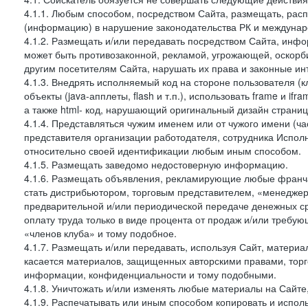
4.1.1. Любым способом, посредством Сайта, размещать, расп
(информацию) в нарушение законодательства РК и междунаро
4.1.2. Размещать и/или передавать посредством Сайта, инфо
может быть противозаконной, рекламой, угрожающей, оскорби
другим посетителям Сайта, нарушать их права и законные ин
4.1.3. Внедрять исполняемый код на стороне пользователя (клие
объекты (java-апплеты, flash и т.п.), использовать frame и 
а также html- код, нарушающий оригинальный дизайн страниц
4.1.4. Представляться чужим именем или от чужого имени (ча
представителя организации работодателя, сотрудника Испол
относительно своей идентификации любым иным способом.
4.1.5. Размещать заведомо недостоверную информацию.
4.1.6. Размещать объявления, рекламирующие любые франча
стать дистрибьютором, торговым представителем, «менеджер
предварительной и/или периодической передаче денежных 
оплату труда только в виде процента от продаж и/или требу
«членов клуба» и тому подобное.
4.1.7. Размещать и/или передавать, используя Сайт, материа
касается материалов, защищенных авторскими правами, тор
информации, конфиденциальности и тому подобными.
4.1.8. Уничтожать и/или изменять любые материалы на Сайте
4.1.9. Распечатывать или иным способом копировать и испо