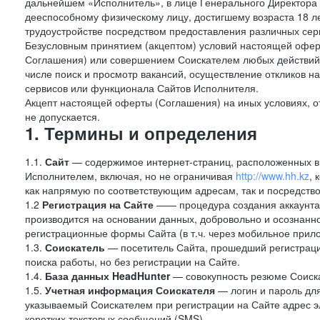
дальнейшем «Исполнитель», в лице Генерального Директора 
дееспособному физическому лицу, достигшему возраста 18 л
трудоустройстве посредством предоставления различных сер
Безусловным принятием (акцептом) условий настоящей оферт
Соглашения) или совершением Соискателем любых действий,
числе поиск и просмотр вакансий, осуществление откликов н
сервисов или функционала Сайтов Исполнителя.
Акцепт настоящей оферты (Соглашения) на иных условиях, от
не допускается.
1. Термины и определения
1.1.
Сайт
— содержимое интернет-страниц, расположенных в с
Исполнителем, включая, но не ограничивая
http://www.hh.kz
, 
как напрямую по соответствующим адресам, так и посредств
1.2
Регистрация на Сайте
—— процедура создания аккаунта 
производится на основании данных, добровольно и осознанн
регистрационные формы Сайта (в т.ч. через мобильное прило
1.3.
Соискатель
— посетитель Сайта, прошедший регистраци
поиска работы, но без регистрации на Сайте.
1.4.
База данных HeadHunter
— совокупность резюме Соиска
1.5.
Учетная информация Соискателя
— логин и пароль для
указываемый Соискателем при регистрации на Сайте адрес 
коротких текстовых сообщений (SMS).