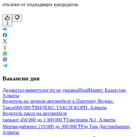
отклики от подходящих кандидатов.
1
Вакансии дня
Диджитал-маркетолог
з/п не указана
HeadHunter: Казахстан,
Алматы
Водитель на личном автомобиле к Партнеру Яндекс.
Такси
968 000
₸
ЯНДЕКС.ТАКСИ КОРП, Алматы
Водитель такси на автомобиле
парка
от
450 000
до
1 300 000
₸
Таксопарк №1, Алматы
Мерчандайзер
от
210 000
до
300 000
₸
Рэд Тим Дистрибьюшн,
Алматы