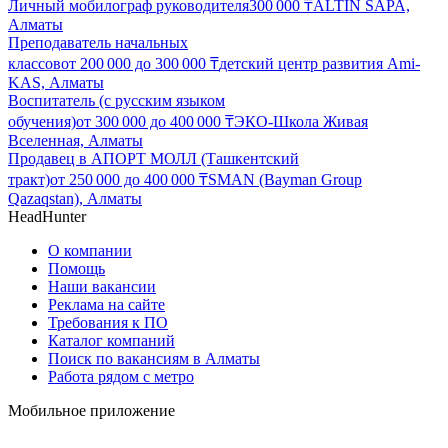
Личный мобилограф руководителя
300 000
₸
ALTIN SAPA,
Алматы
Преподаватель начальных
классов
от
200 000
до
300 000
₸
детский центр развития Ami-
KAS, Алматы
Воспитатель (с русским языком
обучения)
от
300 000
до
400 000
₸
ЭКО-Школа Живая
Вселенная, Алматы
Продавец в АПОРТ МОЛЛ (Ташкентский
тракт)
от
250 000
до
400 000
₸
SMAN (Bayman Group
Qazaqstan), Алматы
HeadHunter
О компании
Помощь
Наши вакансии
Реклама на сайте
Требования к ПО
Каталог компаний
Поиск по вакансиям в Алматы
Работа рядом с метро
Мобильное приложение