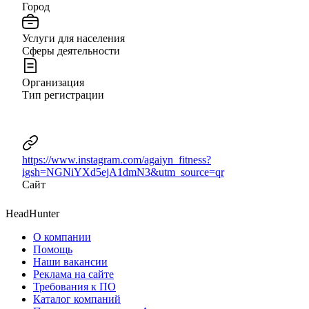
Город
Услуги для населения
Сферы деятельности
Организация
Тип регистрации
https://www.instagram.com/agaiyn_fitness?
igsh=NGNiYXd5ejA1dmN3&utm_source=qr
Сайт
HeadHunter
О компании
Помощь
Наши вакансии
Реклама на сайте
Требования к ПО
Каталог компаний