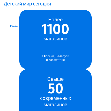
играючи
Детский мир сегодня
Мы ищем сотрудников
в наши магазины
Более
1100
Вакансии
магазинов
в России, Беларуси
и Казахстане
Свыше
50
современных
магазинов