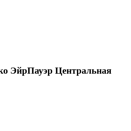
опко ЭйрПауэр Центральная