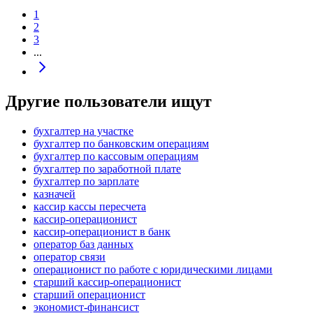
1
2
3
...
Другие пользователи ищут
бухгалтер на участке
бухгалтер по банковским операциям
бухгалтер по кассовым операциям
бухгалтер по заработной плате
бухгалтер по зарплате
казначей
кассир кассы пересчета
кассир-операционист
кассир-операционист в банк
оператор баз данных
оператор связи
операционист по работе с юридическими лицами
старший кассир-операционист
старший операционист
экономист-финансист