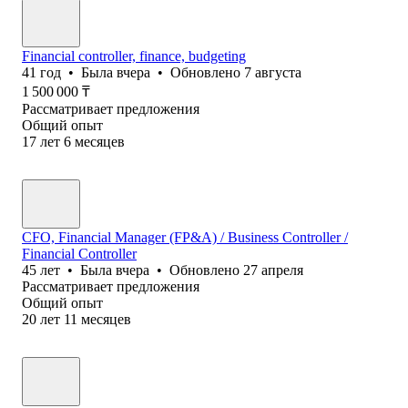
Financial controller, finance, budgeting
41
год
•
Была
вчера
•
Обновлено
7 августа
1 500 000
₸
Рассматривает предложения
Общий опыт
17
лет
6
месяцев
CFO, Financial Manager (FP&A) / Business Controller /
Financial Controller
45
лет
•
Была
вчера
•
Обновлено
27 апреля
Рассматривает предложения
Общий опыт
20
лет
11
месяцев