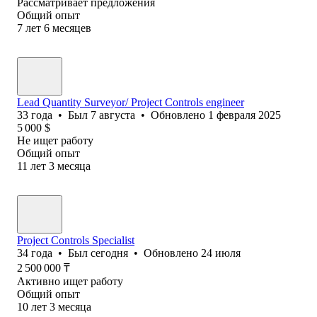
Рассматривает предложения
Общий опыт
7
лет
6
месяцев
Lead Quantity Surveyor/ Project Controls engineer
33
года
•
Был
7 августа
•
Обновлено
1 февраля 2025
5 000
$
Не ищет работу
Общий опыт
11
лет
3
месяца
Project Controls Specialist
34
года
•
Был
сегодня
•
Обновлено
24 июля
2 500 000
₸
Активно ищет работу
Общий опыт
10
лет
3
месяца