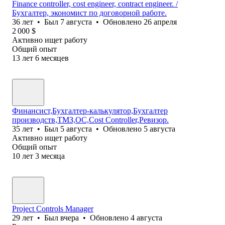
Finance controller, cost engineer, contract engineer. /
Бухгалтер, экономист по договорной работе.
36
лет
•
Был
7 августа
•
Обновлено
26 апреля
2 000
$
Активно ищет работу
Общий опыт
13
лет
6
месяцев
Финансист,Бухгалтер-калькулятор,Бухгалтер
производств,ТМЗ,ОС,Cost Controller,Ревизор.
35
лет
•
Был
5 августа
•
Обновлено
5 августа
Активно ищет работу
Общий опыт
10
лет
3
месяца
Project Controls Manager
29
лет
•
Был
вчера
•
Обновлено
4 августа