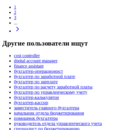
1
2
3
...
Другие пользователи ищут
cost controller
digital account manager
finance assistant
бухгалтер-операционист
бухгалтер по заработной плате
бухгалтер по зарплате
бухгалтер по расчету заработной платы
бухгалтер по управленческому учету
бухгалтер-калькулятор
бухгалтер-кассир
заместитель главного бухгалтера
начальник отдела бюджетирования
помощник бухгалтера
руководитель отдела управленческого учета
специалист по бюджетированию