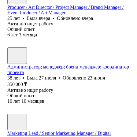
Producer / Art Director / Project Manager / Brand Manager /
Event Producer / Art Manager
25
лет
•
Была
вчера
•
Обновлено
вчера
Активно ищет работу
Общий опыт
6
лет
3
месяца
Администратор; менеджер; бренд менеджер; координатор
проекта
38
лет
•
Была
27 июля
•
Обновлено
23 июня
350 000
₸
Активно ищет работу
Общий опыт
10
лет
10
месяцев
Marketing Lead / Senior Marketing Manager / Digital