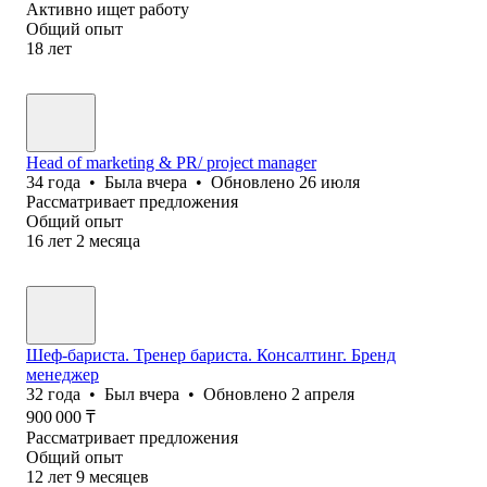
Активно ищет работу
Общий опыт
18
лет
Head of marketing & PR/ project manager
34
года
•
Была
вчера
•
Обновлено
26 июля
Рассматривает предложения
Общий опыт
16
лет
2
месяца
Шеф-бариста. Тренер бариста. Консалтинг. Бренд
менеджер
32
года
•
Был
вчера
•
Обновлено
2 апреля
900 000
₸
Рассматривает предложения
Общий опыт
12
лет
9
месяцев