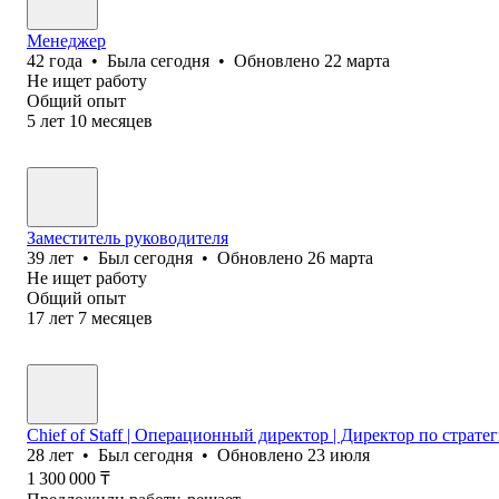
Менеджер
42
года
•
Была
сегодня
•
Обновлено
22 марта
Не ищет работу
Общий опыт
5
лет
10
месяцев
Заместитель руководителя
39
лет
•
Был
сегодня
•
Обновлено
26 марта
Не ищет работу
Общий опыт
17
лет
7
месяцев
Chief of Staff | Операционный директор | Директор по страт
28
лет
•
Был
сегодня
•
Обновлено
23 июля
1 300 000
₸