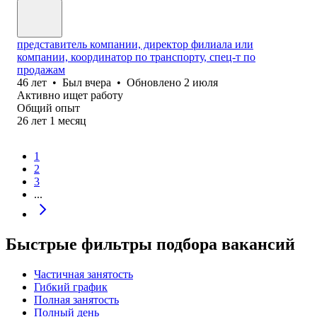
представитель компании, директор филиала или
компании, координатор по транспорту, спец-т по
продажам
46
лет
•
Был
вчера
•
Обновлено
2 июля
Активно ищет работу
Общий опыт
26
лет
1
месяц
1
2
3
...
Быстрые фильтры подбора вакансий
Частичная занятость
Гибкий график
Полная занятость
Полный день