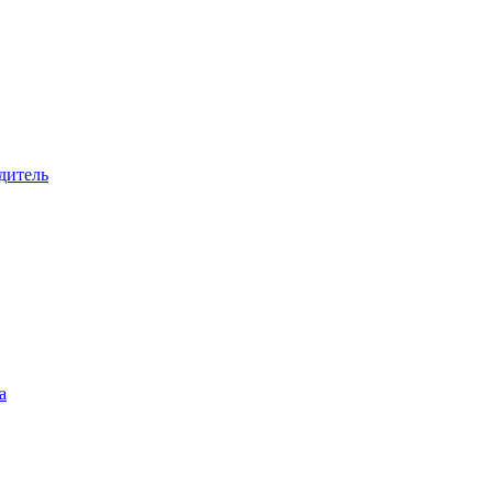
дитель
а