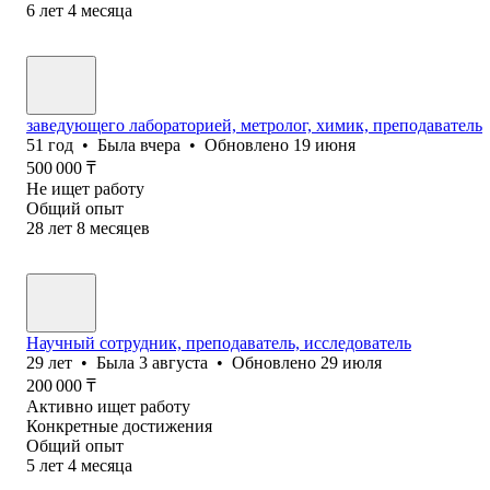
6
лет
4
месяца
заведующего лабораторией, метролог, химик, преподаватель
51
год
•
Была
вчера
•
Обновлено
19 июня
500 000
₸
Не ищет работу
Общий опыт
28
лет
8
месяцев
Научный сотрудник, преподаватель, исследователь
29
лет
•
Была
3 августа
•
Обновлено
29 июля
200 000
₸
Активно ищет работу
Конкретные достижения
Общий опыт
5
лет
4
месяца