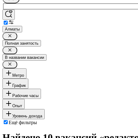
Алматы
Полная занятость
В названии вакансии
Метро
График
Рабочие часы
Опыт
Уровень дохода
Ещё фильтры
Найдено 10 вакансий
«редакт