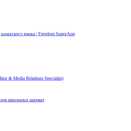
 казахского языка | Freedom SuperApp
r & Media Relations Specialist)
ция школьных шахмат