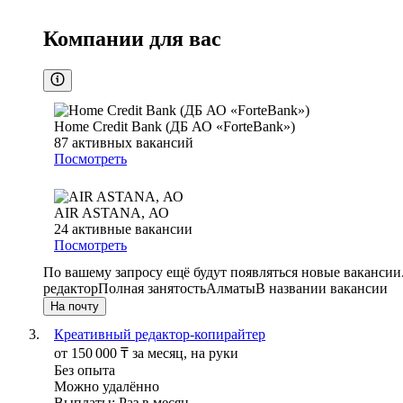
Компании для вас
Home Credit Bank (ДБ АО «ForteBank»)
87
активных вакансий
Посмотреть
AIR ASTANA, АО
24
активные вакансии
Посмотреть
По вашему запросу ещё будут появляться новые вакансии
редактор
Полная занятость
Алматы
В названии вакансии
На почту
Креативный редактор-копирайтер
от
150 000
₸
за месяц,
на руки
Без опыта
Можно удалённо
Выплаты: Раз в месяц