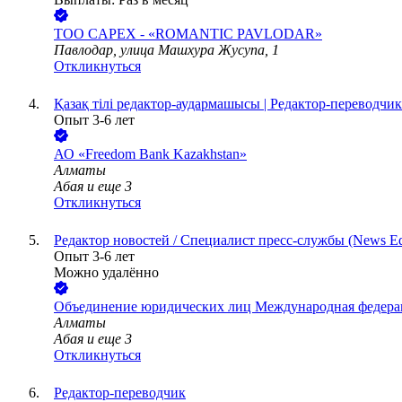
ТОО
CAPEX - «ROMANTIC PAVLODAR»
Павлодар, улица Машхура Жусупа, 1
Откликнуться
Қазақ тілі редактор-аудармашысы | Редактор-переводчик
Опыт 3-6 лет
АО «Freedom Bank Kazakhstan»
Алматы
Абая
и еще
3
Откликнуться
Редактор новостей / Специалист пресс-службы (News Edito
Опыт 3-6 лет
Можно удалённо
Объединение юридических лиц Международная федера
Алматы
Абая
и еще
3
Откликнуться
Редактор-переводчик