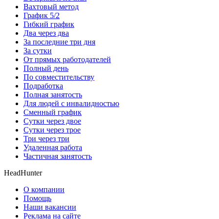
Вахтовый метод
График 5/2
Гибкий график
Два через два
За последние три дня
За сутки
От прямых работодателей
Полный день
По совместительству
Подработка
Полная занятость
Для людей с инвалидностью
Сменный график
Сутки через двое
Сутки через трое
Три через три
Удаленная работа
Частичная занятость
HeadHunter
О компании
Помощь
Наши вакансии
Реклама на сайте