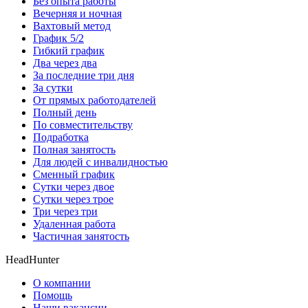
Без опыта работы
Вечерняя и ночная
Вахтовый метод
График 5/2
Гибкий график
Два через два
За последние три дня
За сутки
От прямых работодателей
Полный день
По совместительству
Подработка
Полная занятость
Для людей с инвалидностью
Сменный график
Сутки через двое
Сутки через трое
Три через три
Удаленная работа
Частичная занятость
HeadHunter
О компании
Помощь
Наши вакансии