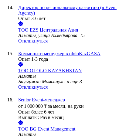
Директор по региональному развитию (в Event
Agency)
Опыт 3-6 лет
ТОО
EZS Центральная Азия
Алматы, улица Ахмедьярова, 15
Откликнуться
Комьюнити менеджер в ololoKazGASA
Опыт 1-3 года
ТОО
OLOLO KAZAKHSTAN
Алматы
Бауыржан Момышулы
и еще
3
Откликнуться
Senior Event-менеджер
от
1 000 000
₸
за месяц,
на руки
Опыт более 6 лет
Выплаты: Раз в месяц
ТОО
BG Event Management
Алматы