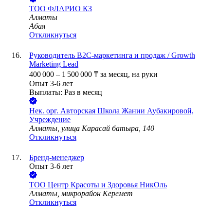
ТОО
ФЛАРИО КЗ
Алматы
Абая
Откликнуться
Руководитель B2C-маркетинга и продаж / Growth
Marketing Lead
400 000
–
1 500 000
₸
за месяц,
на руки
Опыт 3-6 лет
Выплаты: Раз в месяц
Нек. орг.
Авторская Школа Жании Аубакировой,
Учреждение
Алматы, улица Карасай батыра, 140
Откликнуться
Бренд-менеджер
Опыт 3-6 лет
ТОО
Центр Красоты и Здоровья НикОль
Алматы, микрорайон Керемет
Откликнуться