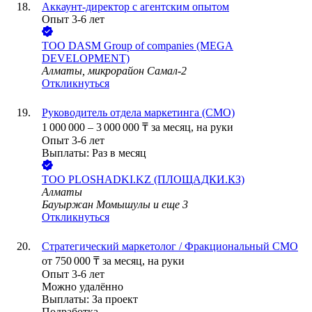
Аккаунт-директор с агентским опытом
Опыт 3-6 лет
ТОО
DASM Group of companies (MEGA
DEVELOPMENT)
Алматы, микрорайон Самал-2
Откликнуться
Руководитель отдела маркетинга (CMO)
1 000 000
–
3 000 000
₸
за месяц,
на руки
Опыт 3-6 лет
Выплаты: Раз в месяц
ТОО
PLOSHADKI.KZ (ПЛОЩАДКИ.КЗ)
Алматы
Бауыржан Момышулы
и еще
3
Откликнуться
Стратегический маркетолог / Фракциональный CMO
от
750 000
₸
за месяц,
на руки
Опыт 3-6 лет
Можно удалённо
Выплаты: За проект
Подработка