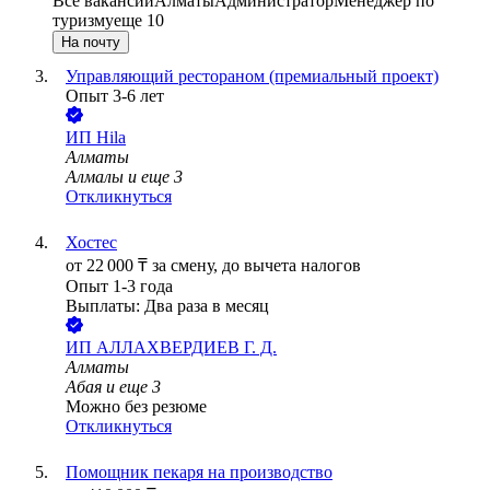
Все вакансии
Алматы
Администратор
Менеджер по
туризму
еще 10
На почту
Управляющий рестораном (премиальный проект)
Опыт 3-6 лет
ИП
Hila
Алматы
Алмалы
и еще
3
Откликнуться
Хостес
от
22 000
₸
за смену,
до вычета налогов
Опыт 1-3 года
Выплаты: Два раза в месяц
ИП
АЛЛАХВЕРДИЕВ Г. Д.
Алматы
Абая
и еще
3
Можно без резюме
Откликнуться
Помощник пекаря на производство