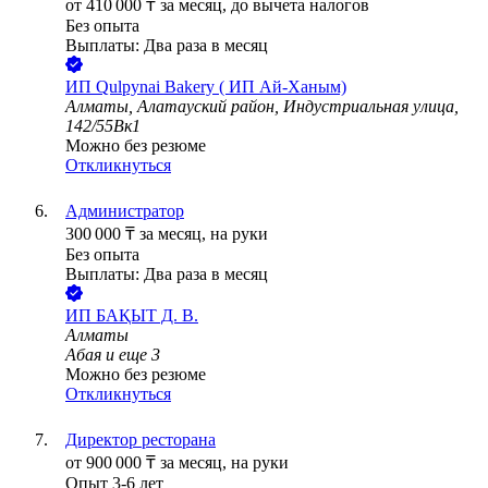
от
410 000
₸
за месяц,
до вычета налогов
Без опыта
Выплаты: Два раза в месяц
ИП
Qulpynai Bakery ( ИП Ай-Ханым)
Алматы, Алатауский район, Индустриальная улица,
142/55Вк1
Можно без резюме
Откликнуться
Администратор
300 000
₸
за месяц,
на руки
Без опыта
Выплаты: Два раза в месяц
ИП
БАҚЫТ Д. В.
Алматы
Абая
и еще
3
Можно без резюме
Откликнуться
Директор ресторана
от
900 000
₸
за месяц,
на руки
Опыт 3-6 лет