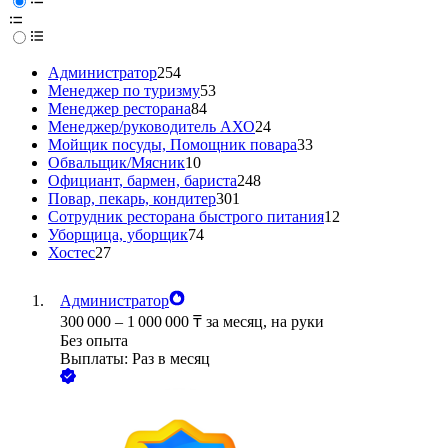
Администратор
254
Менеджер по туризму
53
Менеджер ресторана
84
Менеджер/руководитель АХО
24
Мойщик посуды, Помощник повара
33
Обвальщик/Мясник
10
Официант, бармен, бариста
248
Повар, пекарь, кондитер
301
Сотрудник ресторана быстрого питания
12
Уборщица, уборщик
74
Хостес
27
Администратор
300 000
–
1 000 000
₸
за месяц,
на руки
Без опыта
Выплаты: Раз в месяц