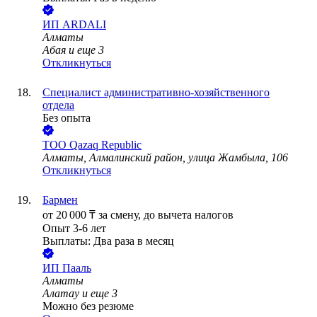
ИП
ARDALI
Алматы
Абая
и еще
3
Откликнуться
Специалист административно-хозяйственного
отдела
Без опыта
ТОО
Qazaq Republic
Алматы, Алмалинский район, улица Жамбыла, 106
Откликнуться
Бармен
от
20 000
₸
за смену,
до вычета налогов
Опыт 3-6 лет
Выплаты: Два раза в месяц
ИП
Пааль
Алматы
Алатау
и еще
3
Можно без резюме