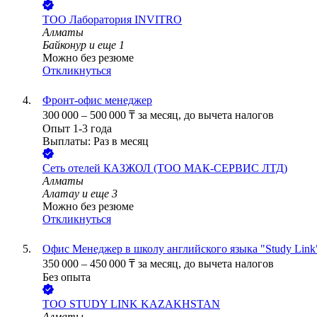
ТОО
Лаборатория INVITRO
Алматы
Байконур
и еще
1
Можно без резюме
Откликнуться
Фронт-офис менеджер
300 000
–
500 000
₸
за месяц,
до вычета налогов
Опыт 1-3 года
Выплаты: Раз в месяц
Сеть отелей КАЗЖОЛ (ТОО МАК-СЕРВИС ЛТД)
Алматы
Алатау
и еще
3
Можно без резюме
Откликнуться
Офис Менеджер в школу английского языка "Study Link
350 000
–
450 000
₸
за месяц,
до вычета налогов
Без опыта
ТОО
STUDY LINK KAZAKHSTAN
Алматы