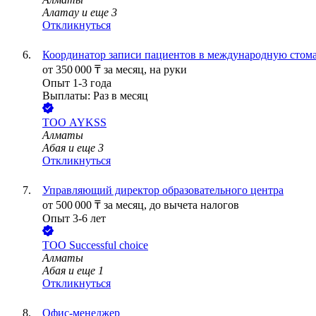
Алатау
и еще
3
Откликнуться
Координатор записи пациентов в международную стом
от
350 000
₸
за месяц,
на руки
Опыт 1-3 года
Выплаты: Раз в месяц
ТОО
AYKSS
Алматы
Абая
и еще
3
Откликнуться
Управляющий директор образовательного центра
от
500 000
₸
за месяц,
до вычета налогов
Опыт 3-6 лет
ТОО
Successful choice
Алматы
Абая
и еще
1
Откликнуться
Офис-менеджер