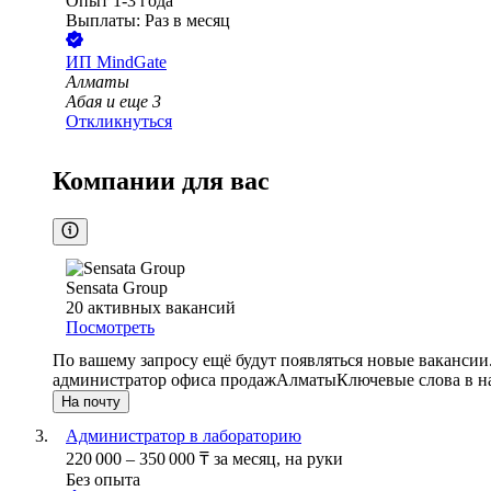
Опыт 1-3 года
Выплаты: Раз в месяц
ИП
MindGate
Алматы
Абая
и еще
3
Откликнуться
Компании для вас
Sensata Group
20
активных вакансий
Посмотреть
По вашему запросу ещё будут появляться новые вакансии
администратор офиса продаж
Алматы
Ключевые слова в н
На почту
Администратор в лабораторию
220 000
–
350 000
₸
за месяц,
на руки
Без опыта