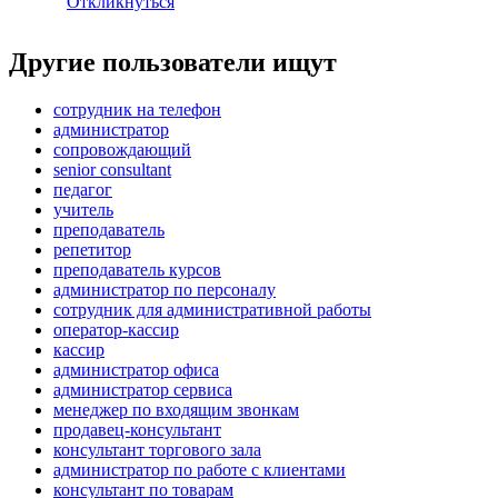
Откликнуться
Другие пользователи ищут
сотрудник на телефон
администратор
сопровождающий
senior consultant
педагог
учитель
преподаватель
репетитор
преподаватель курсов
администратор по персоналу
сотрудник для административной работы
оператор-кассир
кассир
администратор офиса
администратор сервиса
менеджер по входящим звонкам
продавец-консультант
консультант торгового зала
администратор по работе с клиентами
консультант по товарам