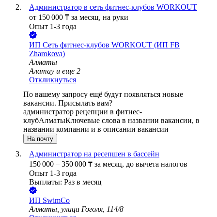
Администратор в сеть фитнес-клубов WORKOUT
от
150 000
₸
за месяц,
на руки
Опыт 1-3 года
ИП
Сеть фитнес-клубов WORKOUT (ИП FB
Zharokova)
Алматы
Алатау
и еще
2
Откликнуться
По вашему запросу ещё будут появляться новые
вакансии. Присылать вам?
администратор рецепции в фитнес-
клуб
Алматы
Ключевые слова в названии вакансии, в
названии компании и в описании вакансии
На почту
Администратор на ресепшен в бассейн
150 000
–
350 000
₸
за месяц,
до вычета налогов
Опыт 1-3 года
Выплаты: Раз в месяц
ИП
SwimCo
Алматы, улица Гоголя, 114/8