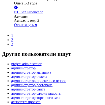
Опыт 1-3 года
ИП
Sen Production
Алматы
Алмалы
и еще
3
Откликнуться
1
2
3
Другие пользователи ищут
project administrator
администратор
администратор магазина
администратор отдела
администратор проектного офиса
администратор ресторана
администратор сайта
администратор салона красоты
администратор торгового зала
ассистент проекта