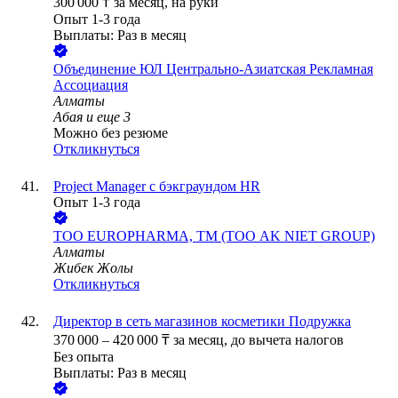
300 000
₸
за месяц,
на руки
Опыт 1-3 года
Выплаты: Раз в месяц
Объединение ЮЛ Центрально-Азиатская Рекламная
Ассоциация
Алматы
Абая
и еще
3
Можно без резюме
Откликнуться
Project Manager с бэкграундом HR
Опыт 1-3 года
ТОО
EUROPHARMA, ТМ (ТОО AK NIET GROUP)
Алматы
Жибек Жолы
Откликнуться
Директор в сеть магазинов косметики Подружка
370 000
–
420 000
₸
за месяц,
до вычета налогов
Без опыта
Выплаты: Раз в месяц