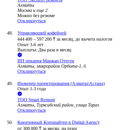
Алматы
Москва
и еще
2
Можно без резюме
Откликнуться
Управляющий кофейней
444 400
–
597 200
₸
за месяц,
до вычета налогов
Опыт 3-6 лет
Выплаты: Два раза в месяц
ИП
пекарня Маржан Отеген
Алматы, микрорайон Орбита-1, 6
Откликнуться
Инженер проектирования (Алматы\Астана)
Опыт 1-3 года
ТОО
Smart Remont
Алматы, Турксибский район, улица Тараз
Откликнуться
Креативный Копирайтер в Digital Agency
от
300 000
₸
за месяц,
на руки