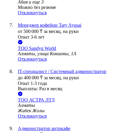
Абая
и еще
3
Можно без резюме
Откликнуться
Менеджер кофейни Tary Ayusai
от
500 000
₸
за месяц,
на руки
Опыт 3-6 лет
ТОО
Sandyq World
Алматы, улица Кокшокы, 1А
Откликнуться
IT-специалист / Системный администратор
до
400 000
₸
за месяц,
на руки
Опыт 1-3 года
Выплаты: Раз в месяц
ТОО
АСТРА ЛТД
Алматы
Жибек Жолы
Откликнуться
Администратор антикафе