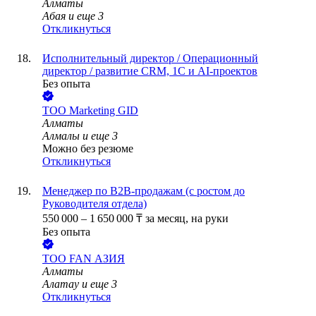
Алматы
Абая
и еще
3
Откликнуться
Исполнительный директор / Операционный
директор / развитие CRM, 1С и AI-проектов
Без опыта
ТОО
Marketing GID
Алматы
Алмалы
и еще
3
Можно без резюме
Откликнуться
Менеджер по B2B-продажам (с ростом до
Руководителя отдела)
550 000
–
1 650 000
₸
за месяц,
на руки
Без опыта
ТОО
FAN АЗИЯ
Алматы
Алатау
и еще
3
Откликнуться