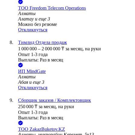
ТОО
Freedom Telecom Operations
Алматы
Алатау
и еще
3
Можно без резюме
Откликнуться
Тимлид Отдела продаж
1 000 000
–
2 000 000
₸
за месяц,
на руки
Опыт 1-3 года
Выплаты: Раз в месяц
ИП
MindGate
Алматы
Абая
и еще
3
Откликнуться
Сборщик заказов / Комплектовщик
250 000
₸
за месяц,
на руки
Опыт 1-3 года
Выплаты: Раз в месяц
ТОО
ZakazBuketov.KZ
Алматы, микрорайон Керемет, 5к13