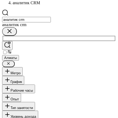
аналитик CRM
аналитик crm
Алматы
Метро
График
Рабочие часы
Опыт
Тип занятости
Уровень дохода