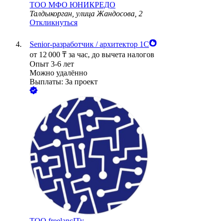
ТОО
МФО ЮНИКРЕДО
Талдыкорган, улица Жандосова, 2
Откликнуться
Senior-разработчик / архитектор 1С
от
12 000
₸
за час,
до вычета налогов
Опыт 3-6 лет
Можно удалённо
Выплаты: За проект
ТОО
freelancITy