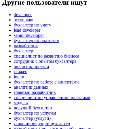
Другие пользователи ищут
developer
accountant
бухгалтер по учету
lead developer
senior developer
бухгалтер по платежам
разработчик
бухгалтер
специалист по развитию бизнеса
сотрудник с опытом бухгалтера
аналитик проекта
стажер
intern
бухгалтер по работе с клиентами
аналитик данных
главный разработчик
специалист по управлению проектами
модель
ведущий бухгалтер
бухгалтер по услугам
бухгалтер (услуги)
старший ведущий бухгалтер
разработчик программного обеспечения