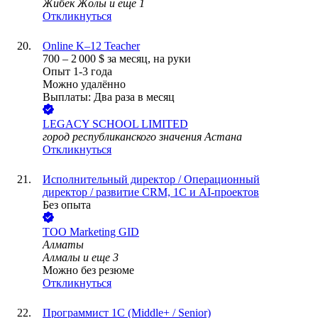
Жибек Жолы
и еще
1
Откликнуться
Online K–12 Teacher
700
–
2 000
$
за месяц,
на руки
Опыт 1-3 года
Можно удалённо
Выплаты: Два раза в месяц
LEGACY SCHOOL LIMITED
город республиканского значения Астана
Откликнуться
Исполнительный директор / Операционный
директор / развитие CRM, 1С и AI-проектов
Без опыта
ТОО
Marketing GID
Алматы
Алмалы
и еще
3
Можно без резюме
Откликнуться
Программист 1С (Middle+ / Senior)