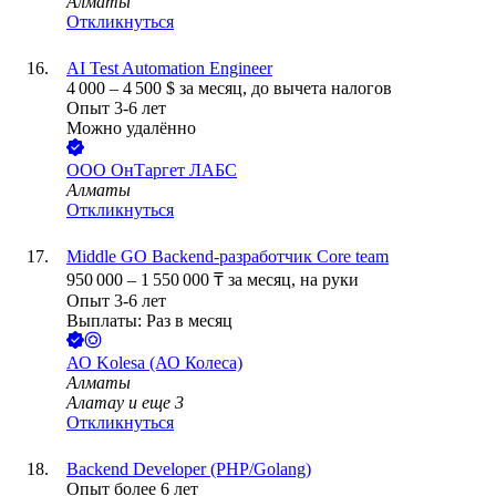
Алматы
Откликнуться
AI Test Automation Engineer
4 000
–
4 500
$
за месяц,
до вычета налогов
Опыт 3-6 лет
Можно удалённо
ООО
ОнТаргет ЛАБС
Алматы
Откликнуться
Middle GO Backend-разработчик Core team
950 000
–
1 550 000
₸
за месяц,
на руки
Опыт 3-6 лет
Выплаты: Раз в месяц
АО
Kolesa (АО Колеса)
Алматы
Алатау
и еще
3
Откликнуться
Backend Developer (PHP/Golang)
Опыт более 6 лет