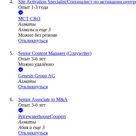
Site Activation Specialist/Специалист по активации цен
Опыт 1-3 года
MCT CRO
Алматы
Алмалы
и еще
3
Можно без резюме
Откликнуться
Senior Content Manager (Copywriter)
Опыт 3-6 лет
Можно удалённо
Genesis Group AG
Алматы
Откликнуться
Senior Associate to M&A
Опыт 3-6 лет
PricewaterhouseCoopers
Алматы
Абая
и еще
3
Откликнуться