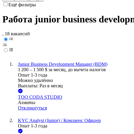
Ещё фильтры
Работа junior business devel
, 18 вакансий
Junior Business Development Manager (BDM)
1 200
–
1 500
$
за месяц,
до вычета налогов
Опыт 1-3 года
Можно удалённо
Выплаты: Раз в месяц
ТОО
CODA STUDIO
Алматы
Откликнуться
KYC Analyst (Junior) / Комлаенс Офицер
Опыт 1-3 года