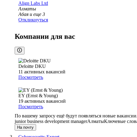
Align Labs Ltd
Алматы
Абая
и еще
3
Откликнуться
Компании для вас
Deloitte DKU
11
активных вакансий
Посмотреть
EY (Ernst & Young)
19
активных вакансий
Посмотреть
По вашему запросу ещё будут появляться новые вакансии
junior business development manager
Алматы
Ключевые слова
На почту
Cybersecurity Expert