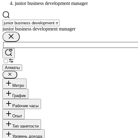
junior business development manager
junior business development manager
Алматы
Метро
График
Рабочие часы
Опыт
Тип занятости
Уровень дохода