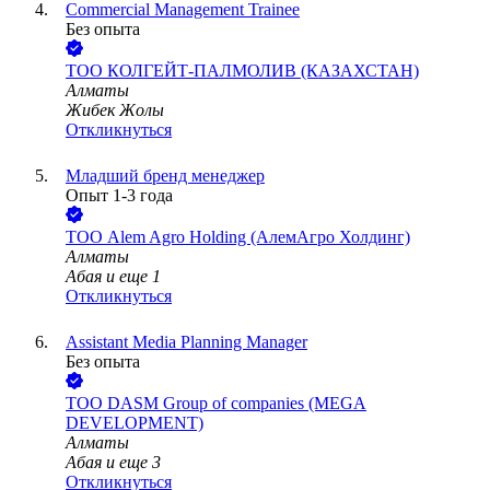
Commercial Management Trainee
Без опыта
ТОО
КОЛГЕЙТ-ПАЛМОЛИВ (КАЗАХСТАН)
Алматы
Жибек Жолы
Откликнуться
Младший бренд менеджер
Опыт 1-3 года
ТОО
Alem Agro Holding (АлемАгро Холдинг)
Алматы
Абая
и еще
1
Откликнуться
Assistant Media Planning Manager
Без опыта
ТОО
DASM Group of companies (MEGA
DEVELOPMENT)
Алматы
Абая
и еще
3
Откликнуться