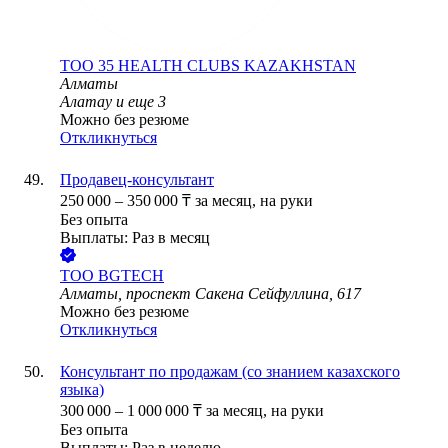
ТОО
35 HEALTH CLUBS KAZAKHSTAN
Алматы
Алатау
и еще
3
Можно без резюме
Откликнуться
Продавец-консультант
250 000
–
350 000
₸
за месяц,
на руки
Без опыта
Выплаты: Раз в месяц
ТОО
BGTECH
Алматы, проспект Сакена Сейфуллина, 617
Можно без резюме
Откликнуться
Консультант по продажам (со знанием казахского
языка)
300 000
–
1 000 000
₸
за месяц,
на руки
Без опыта
Выплаты: Раз в неделю