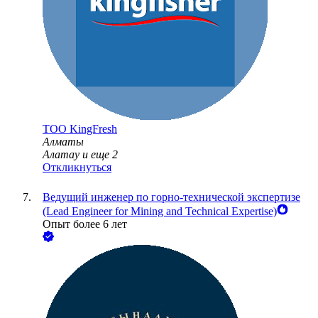
ТОО
KingFresh
Алматы
Алатау
и еще
2
Откликнуться
Ведущий инженер по горно-технической экспертизе
(Lead Engineer for Mining and Technical Expertise)
Опыт более 6 лет