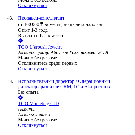
Откликнуться
Продавец-консультант
от
300 000
₸
за месяц,
до вычета налогов
Опыт 1-3 года
Выплаты: Раз в месяц
ТОО
L`aroush Jewelry
Алматы, улица Абдуллы Розыбакиева, 247А
Можно без резюме
Откликнитесь среди первых
Откликнуться
Исполнительный директор / Операционный
директор / развитие CRM, 1С и AI-проектов
Без опыта
ТОО
Marketing GID
Алматы
Алмалы
и еще
3
Можно без резюме
Откликнуться