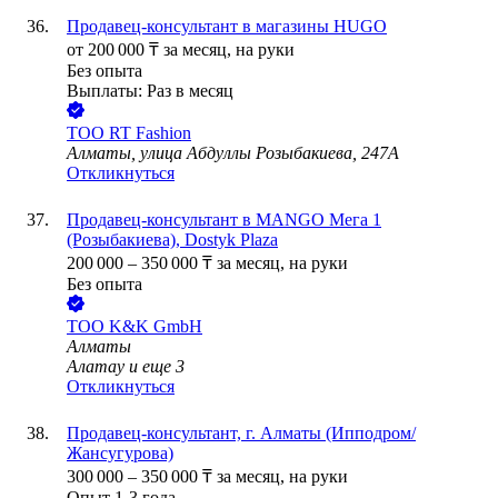
Продавец-консультант в магазины HUGO
от
200 000
₸
за месяц,
на руки
Без опыта
Выплаты: Раз в месяц
ТОО
RT Fashion
Алматы, улица Абдуллы Розыбакиева, 247А
Откликнуться
Продавец-консультант в MANGO Мега 1
(Розыбакиева), Dostyk Plaza
200 000
–
350 000
₸
за месяц,
на руки
Без опыта
ТОО
K&K GmbH
Алматы
Алатау
и еще
3
Откликнуться
Продавец-консультант, г. Алматы (Ипподром/
Жансугурова)
300 000
–
350 000
₸
за месяц,
на руки
Опыт 1-3 года