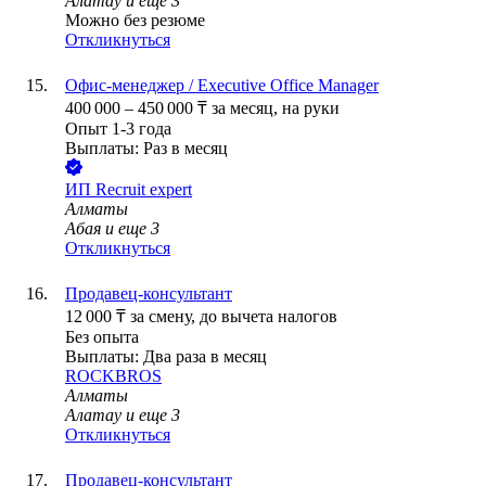
Алатау
и еще
3
Можно без резюме
Откликнуться
Офис-менеджер / Executive Office Manager
400 000
–
450 000
₸
за месяц,
на руки
Опыт 1-3 года
Выплаты: Раз в месяц
ИП
Recruit expert
Алматы
Абая
и еще
3
Откликнуться
Продавец-консультант
12 000
₸
за смену,
до вычета налогов
Без опыта
Выплаты: Два раза в месяц
ROCKBROS
Алматы
Алатау
и еще
3
Откликнуться
Продавец-консультант