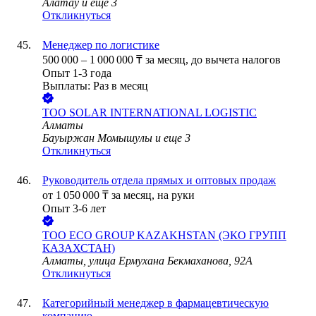
Алатау
и еще
3
Откликнуться
Менеджер по логистике
500 000
–
1 000 000
₸
за месяц,
до вычета налогов
Опыт 1-3 года
Выплаты: Раз в месяц
ТОО
SOLAR INTERNATIONAL LOGISTIC
Алматы
Бауыржан Момышулы
и еще
3
Откликнуться
Руководитель отдела прямых и оптовых продаж
от
1 050 000
₸
за месяц,
на руки
Опыт 3-6 лет
ТОО
ECO GROUP KAZAKHSTAN (ЭКО ГРУПП
КАЗАХСТАН)
Алматы, улица Ермухана Бекмаханова, 92А
Откликнуться
Категорийный менеджер в фармацевтическую
компанию