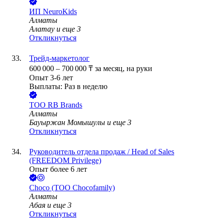
ИП
NeuroKids
Алматы
Алатау
и еще
3
Откликнуться
Трейд-маркетолог
600 000
–
700 000
₸
за месяц,
на руки
Опыт 3-6 лет
Выплаты: Раз в неделю
ТОО
RB Brands
Алматы
Бауыржан Момышулы
и еще
3
Откликнуться
Руководитель отдела продаж / Head of Sales
(FREEDOM Privilege)
Опыт более 6 лет
Choco (ТОО Chocofamily)
Алматы
Абая
и еще
3
Откликнуться