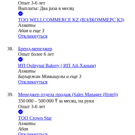
Опыт 3-6 лет
Выплаты: Два раза в месяц
ТОО
WELLCOMMERCE KZ (ВЭЛКОММЕРС КЗ)
Алматы
Абая
и еще
3
Откликнуться
Бренд-менеджер
Опыт более 6 лет
ИП
Qulpynai Bakery ( ИП Ай-Ханым)
Алматы
Бауыржан Момышулы
и еще
3
Откликнуться
Менеджер отдела продаж (Sales Manager (Hotel))
350 000
–
500 000
₸
за месяц,
на руки
Опыт 3-6 лет
ТОО
Crown Star
Алматы
Абая
Откликнуться