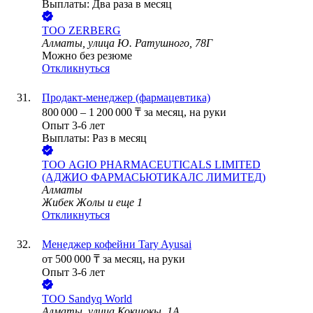
Выплаты: Два раза в месяц
ТОО
ZERBERG
Алматы, улица Ю. Ратушного, 78Г
Можно без резюме
Откликнуться
Продакт-менеджер (фармацевтика)
800 000
–
1 200 000
₸
за месяц,
на руки
Опыт 3-6 лет
Выплаты: Раз в месяц
ТОО
AGIO PHARMACEUTICALS LIMITED
(АДЖИО ФАРМАСЬЮТИКАЛС ЛИМИТЕД)
Алматы
Жибек Жолы
и еще
1
Откликнуться
Менеджер кофейни Tary Ayusai
от
500 000
₸
за месяц,
на руки
Опыт 3-6 лет
ТОО
Sandyq World
Алматы, улица Кокшокы, 1А