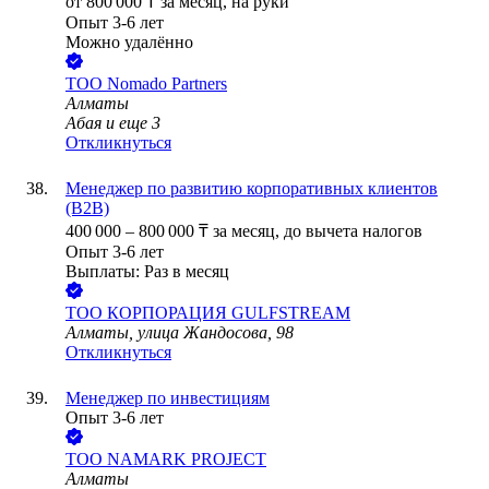
от
800 000
₸
за месяц,
на руки
Опыт 3-6 лет
Можно удалённо
ТОО
Nomado Partners
Алматы
Абая
и еще
3
Откликнуться
Менеджер по развитию корпоративных клиентов
(B2B)
400 000
–
800 000
₸
за месяц,
до вычета налогов
Опыт 3-6 лет
Выплаты: Раз в месяц
ТОО
КОРПОРАЦИЯ GULFSTREAM
Алматы, улица Жандосова, 98
Откликнуться
Менеджер по инвестициям
Опыт 3-6 лет
ТОО
NAMARK PROJECT
Алматы