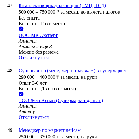
Комплектовщик-упаковщик (ТМЦ, ТСД)
500 000
–
750 000
₽
за месяц,
до вычета налогов
Без опыта
Выплаты: Раз в месяц
ООО
МК Эксперт
Алматы
Алмалы
и еще
3
Можно без резюме
Откликнуться
Супервайзер (менеджер по заявкам) в супермаркет
290 000
–
400 000
₸
за месяц,
на руки
Опыт 3-6 лет
Выплаты: Два раза в месяц
ТОО
Жеті Аспан (Супермаркет galmart)
Алматы
Алатау
Откликнуться
Менеджер по маркетплейсам
250 000
–
370 000
₸
за месяц,
на руки