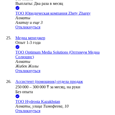
Выплаты: Два раза в месяц
ТОО
Юридическая компания Zhety Zhargy
Алматы
Алатау
и еще
3
Откликнуться
Медиа менеджер
Опыт 1-3 года
ТОО
Optimum Media Solutions (Оптимум Медиа
Солюшнс)
Алматы
Жибек Жолы
Откликнуться
Ассистент (помощник) отдела продаж
250 000
–
300 000
₸
за месяц,
на руки
Без опыта
ТОО
Hydrosta Kazakhstan
Алматы, улица Тимофеева, 10
Откликнуться