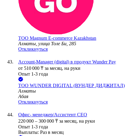
ТОО
Magnum E-commerce Kazakhstan
Алматы, улица Толе Би, 285
Откликнуться
Account-Manager (digital) в продукт Wunder Pay
от
510 000
₸
за месяц,
на руки
Опыт 1-3 года
ТОО
WUNDER DIGITAL (ВУНДЕР ДИДЖИТАЛ)
Алматы
Абая
Откликнуться
Офис- менеджер/Ассистент CEO
220 000
–
300 000
₸
за месяц,
на руки
Опыт 1-3 года
Выплаты: Раз в месяц