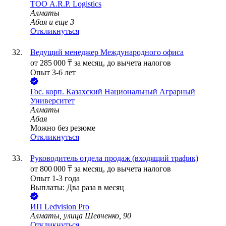
ТОО
A.R.P. Logistics
Алматы
Абая
и еще
3
Откликнуться
Ведущий менеджер Международного офиса
от
285 000
₸
за месяц,
до вычета налогов
Опыт 3-6 лет
Гос. корп.
Казахский Национальный Аграрный
Университет
Алматы
Абая
Можно без резюме
Откликнуться
Руководитель отдела продаж (входящий трафик)
от
800 000
₸
за месяц,
до вычета налогов
Опыт 1-3 года
Выплаты: Два раза в месяц
ИП
Ledvision Pro
Алматы, улица Шевченко, 90
Откликнуться