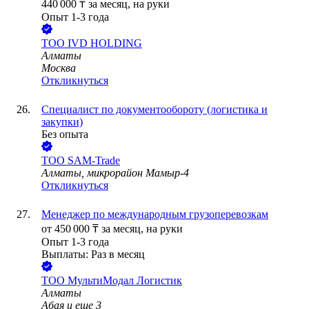
440 000
₸
за месяц,
на руки
Опыт 1-3 года
ТОО
IVD HOLDING
Алматы
Москва
Откликнуться
Специалист по документообороту (логистика и
закупки)
Без опыта
ТОО
SAM-Trade
Алматы, микрорайон Мамыр-4
Откликнуться
Менеджер по международным грузоперевозкам
от
450 000
₸
за месяц,
на руки
Опыт 1-3 года
Выплаты: Раз в месяц
ТОО
МультиМодал Логистик
Алматы
Абая
и еще
3