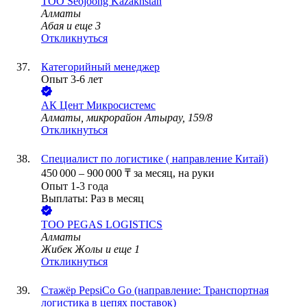
ТОО
Seojoong Kazakhstan
Алматы
Абая
и еще
3
Откликнуться
Категорийный менеджер
Опыт 3-6 лет
АК Цент Микросистемс
Алматы, микрорайон Атырау, 159/8
Откликнуться
Специалист по логистике ( направление Китай)
450 000
–
900 000
₸
за месяц,
на руки
Опыт 1-3 года
Выплаты: Раз в месяц
ТОО
PEGAS LOGISTICS
Алматы
Жибек Жолы
и еще
1
Откликнуться
Стажёр PepsiCo Go (направление: Транспортная
логистика в цепях поставок)