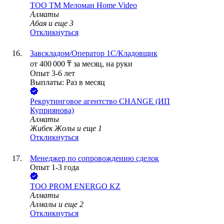
ТОО
ТМ Меломан Home Video
Алматы
Абая
и еще
3
Откликнуться
Завскладом/Оператор 1С/Кладовщик
от
400 000
₸
за месяц,
на руки
Опыт 3-6 лет
Выплаты: Раз в месяц
Рекрутинговое агентство CHANGE (ИП
Куприянова)
Алматы
Жибек Жолы
и еще
1
Откликнуться
Менеджер по сопровождению сделок
Опыт 1-3 года
ТОО
PROM ENERGO KZ
Алматы
Алмалы
и еще
2
Откликнуться