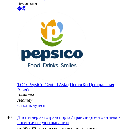
Без опыта
ТОО
PepsiCo Central Asia (ПепсиКо Центральная
Азия)
Алматы
Алатау
Откликнуться
Диспетчер автотранспорта / транспортного отдела в
логистическую компанию
от
500 000
₸
за месяц,
до вычета налогов