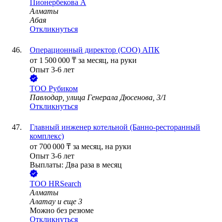
Пионербекова А
Алматы
Абая
Откликнуться
Операционный директор (COO) АПК
от
1 500 000
₸
за месяц,
на руки
Опыт 3-6 лет
ТОО
Рубиком
Павлодар, улица Генерала Дюсенова, 3/1
Откликнуться
Главный инженер котельной (Банно-ресторанный
комплекс)
от
700 000
₸
за месяц,
на руки
Опыт 3-6 лет
Выплаты: Два раза в месяц
ТОО
HRSearch
Алматы
Алатау
и еще
3
Можно без резюме
Откликнуться