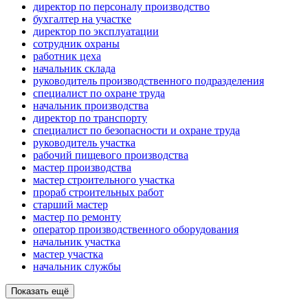
директор по персоналу производство
бухгалтер на участке
директор по эксплуатации
сотрудник охраны
работник цеха
начальник склада
руководитель производственного подразделения
специалист по охране труда
начальник производства
директор по транспорту
специалист по безопасности и охране труда
руководитель участка
рабочий пищевого производства
мастер производства
мастер строительного участка
прораб строительных работ
старший мастер
мастер по ремонту
оператор производственного оборудования
начальник участка
мастер участка
начальник службы
Показать ещё