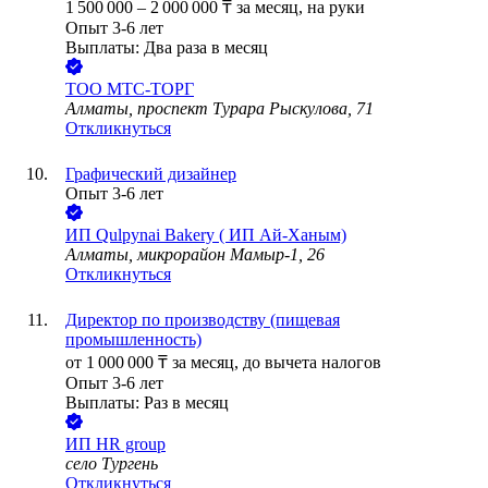
1 500 000
–
2 000 000
₸
за месяц,
на руки
Опыт 3-6 лет
Выплаты: Два раза в месяц
ТОО
МТС-ТОРГ
Алматы, проспект Турара Рыскулова, 71
Откликнуться
Графический дизайнер
Опыт 3-6 лет
ИП
Qulpynai Bakery ( ИП Ай-Ханым)
Алматы, микрорайон Мамыр-1, 26
Откликнуться
Директор по производству (пищевая
промышленность)
от
1 000 000
₸
за месяц,
до вычета налогов
Опыт 3-6 лет
Выплаты: Раз в месяц
ИП
HR group
село Тургень
Откликнуться