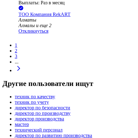
Выплаты: Раз в месяц
ТОО
Компания RekART
Алматы
Алмалы
и еще
2
Откликнуться
1
2
3
...
Другие пользователи ищут
техник по качеству
техник по учету
директор по безопасности
директор по производству
директор производства
мастер
технический персонал
директор по развитию производства