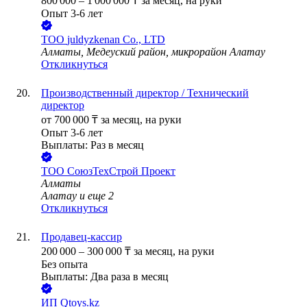
800 000
–
1 000 000
₸
за месяц,
на руки
Опыт 3-6 лет
ТОО
juldyzkenan Co., LTD
Алматы, Медеуский район, микрорайон Алатау
Откликнуться
Производственный директор / Технический
директор
от
700 000
₸
за месяц,
на руки
Опыт 3-6 лет
Выплаты: Раз в месяц
ТОО
СоюзТехСтрой Проект
Алматы
Алатау
и еще
2
Откликнуться
Продавец-кассир
200 000
–
300 000
₸
за месяц,
на руки
Без опыта
Выплаты: Два раза в месяц
ИП
Qtoys.kz