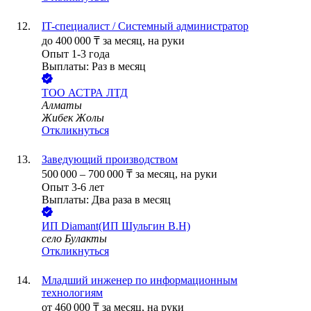
IT-специалист / Системный администратор
до
400 000
₸
за месяц,
на руки
Опыт 1-3 года
Выплаты: Раз в месяц
ТОО
АСТРА ЛТД
Алматы
Жибек Жолы
Откликнуться
Заведующий производством
500 000
–
700 000
₸
за месяц,
на руки
Опыт 3-6 лет
Выплаты: Два раза в месяц
ИП
Diamant(ИП Шульгин В.Н)
село Булакты
Откликнуться
Младший инженер по информационным
технологиям
от
460 000
₸
за месяц,
на руки