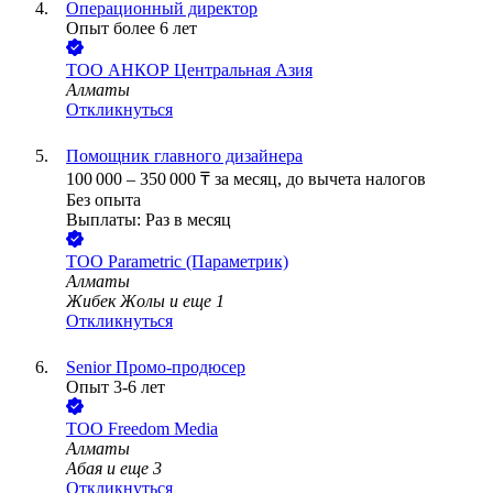
Операционный директор
Опыт более 6 лет
ТОО
АНКОР Центральная Азия
Алматы
Откликнуться
Помощник главного дизайнера
100 000
–
350 000
₸
за месяц,
до вычета налогов
Без опыта
Выплаты: Раз в месяц
ТОО
Parametric (Параметрик)
Алматы
Жибек Жолы
и еще
1
Откликнуться
Senior Промо-продюсер
Опыт 3-6 лет
ТОО
Freedom Media
Алматы
Абая
и еще
3
Откликнуться