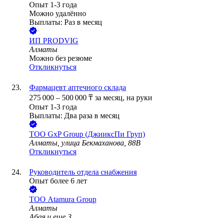
Опыт 1-3 года
Можно удалённо
Выплаты: Раз в месяц
ИП
PRODVIG
Алматы
Можно без резюме
Откликнуться
Фармацевт аптечного склада
275 000
–
500 000
₸
за месяц,
на руки
Опыт 1-3 года
Выплаты: Два раза в месяц
ТОО
GxP Group (ДжииксПи Груп)
Алматы, улица Бекмаханова, 88В
Откликнуться
Руководитель отдела снабжения
Опыт более 6 лет
ТОО
Atamura Group
Алматы
Абая
и еще
3