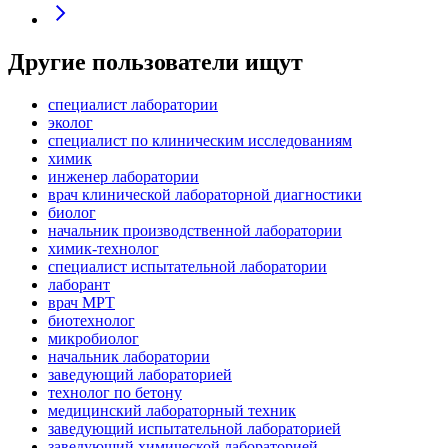
Другие пользователи ищут
специалист лаборатории
эколог
специалист по клиническим исследованиям
химик
инженер лаборатории
врач клинической лабораторной диагностики
биолог
начальник производственной лаборатории
химик-технолог
специалист испытательной лаборатории
лаборант
врач МРТ
биотехнолог
микробиолог
начальник лаборатории
заведующий лабораторией
технолог по бетону
медицинский лабораторный техник
заведующий испытательной лабораторией
заведующий химической лабораторией