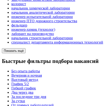
колорист
начальник химической лаборатории
начальник аналитической лаборатории
инженер испытательной лаборатории
инженер ПТО дорожного строительства
фельдшер
инженер-химик (технолог)
лаборант на производство
начальник строительной лаборатории
специалист департамента информационных технологий
Показать ещё
Быстрые фильтры подбора вакансий
Без опыта работы
Вечерняя и ночная
Вахтовый метод
График 5/2
Гибкий график
Два через два
За последние три дня
За сутки
От прямых работодателей