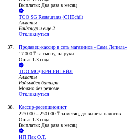
Выплаты: Два раза в месяц
ТОО
SG Restaurants (CHEchil)
Алматы
Байконур
и еще
2
Откликнуться
Продавец-кассир в сеть магазинов «Сама Лепила»
17 000
₸
за смену,
на руки
Опыт 1-3 года
ТОО
МОДЕРН РИТЕЙЛ
Алматы
Райымбек батыра
Можно без резюме
Откликнуться
Кассир-ресепшионист
225 000
–
250 000
₸
за месяц,
до вычета налогов
Опыт 1-3 года
Выплаты: Два раза в месяц
ИП
Пак О.Т.