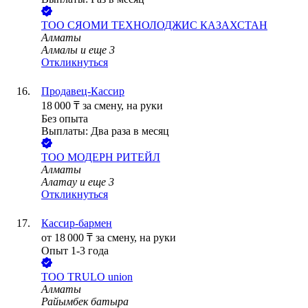
ТОО
СЯОМИ ТЕХНОЛОДЖИС КАЗАХСТАН
Алматы
Алмалы
и еще
3
Откликнуться
Продавец-Кассир
18 000
₸
за смену,
на руки
Без опыта
Выплаты: Два раза в месяц
ТОО
МОДЕРН РИТЕЙЛ
Алматы
Алатау
и еще
3
Откликнуться
Кассир-бармен
от
18 000
₸
за смену,
на руки
Опыт 1-3 года
ТОО
TRULO union
Алматы
Райымбек батыра