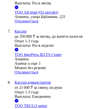
Выплаты: Раз в месяц
ТОО
All retail (Ол ритэйл)
Алматы, улица Байзакова, 225
Откликнуться
Кассир
до
350 000
₸
за месяц,
до вычета налогов
Опыт 1-3 года
Выплаты: Раз в неделю
ТОО
InterPress IELTS Center
Алматы
Алатау
и еще
3
Можно без резюме
Откликнуться
Кассир-админстратор
от
21 000
₸
за смену,
на руки
Опыт 1-3 года
Выплаты: Ежедневно
ТОО
TRULO union