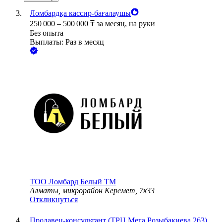
Ломбардқа кассир-бағалаушы
250 000
–
500 000
₸
за месяц,
на руки
Без опыта
Выплаты: Раз в месяц
ТОО
Ломбард Белый TM
Алматы, микрорайон Керемет, 7к33
Откликнуться
Продавец-консультант (ТРЦ Мега Розыбакиева 263)