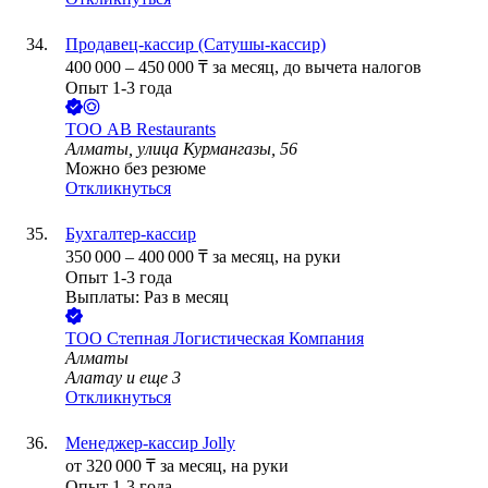
Продавец-кассир (Сатушы-кассир)
400 000
–
450 000
₸
за месяц,
до вычета налогов
Опыт 1-3 года
ТОО
AB Restaurants
Алматы, улица Курмангазы, 56
Можно без резюме
Откликнуться
Бухгалтер-кассир
350 000
–
400 000
₸
за месяц,
на руки
Опыт 1-3 года
Выплаты: Раз в месяц
ТОО
Степная Логистическая Компания
Алматы
Алатау
и еще
3
Откликнуться
Менеджер-кассир Jolly
от
320 000
₸
за месяц,
на руки
Опыт 1-3 года