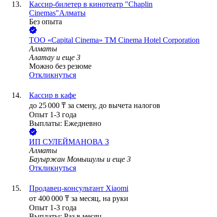
Кассир-билетер в кинотеатр "Chaplin
Cinemas"Алматы
Без опыта
ТОО
«Capital Cinema» ТМ Cinema Hotel Corporation
Алматы
Алатау
и еще
3
Можно без резюме
Откликнуться
Кассир в кафе
до
25 000
₸
за смену,
до вычета налогов
Опыт 1-3 года
Выплаты: Ежедневно
ИП
СУЛЕЙМАНОВА З
Алматы
Бауыржан Момышулы
и еще
3
Откликнуться
Продавец-консультант Xiaomi
от
400 000
₸
за месяц,
на руки
Опыт 1-3 года
Выплаты: Раз в месяц