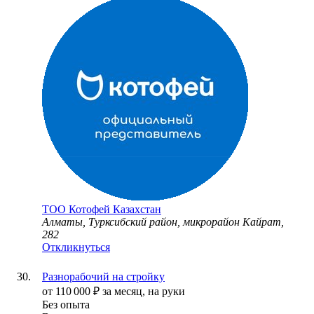
ТОО
Котофей Казахстан
Алматы, Турксибский район, микрорайон Кайрат,
282
Откликнуться
Разнорабочий на стройку
от
110 000
₽
за месяц,
на руки
Без опыта