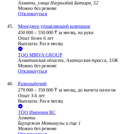
Алматы, улица Наурызбай Батыра, 52
Можно без резюме
Откликнуться
Менеджер управляющей компании
450 000
–
550 000
₸
за месяц,
на руки
Опыт более 6 лет
Выплаты: Раз в месяц
ТОО
MIRVA GROUP
Алматинская область, Алатауская трасса, 33Ж
Можно без резюме
Откликнуться
Разнорабочий
270 000
–
350 000
₸
за месяц,
до вычета налогов
Опыт 3-6 лет
Выплаты: Раз в месяц
ТОО
Империя ВС
Алматы
Бауыржан Момышулы
и еще
1
Можно без резюме
Откликнуться