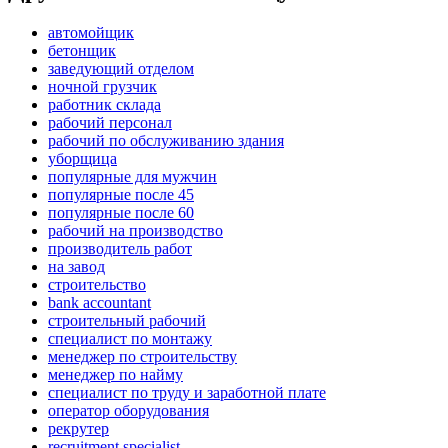
автомойщик
бетонщик
заведующий отделом
ночной грузчик
работник склада
рабочий персонал
рабочий по обслуживанию здания
уборщица
популярные для мужчин
популярные после 45
популярные после 60
рабочий на производство
производитель работ
на завод
строительство
bank accountant
строительный рабочий
специалист по монтажу
менеджер по строительству
менеджер по найму
специалист по труду и заработной плате
оператор оборудования
рекрутер
recruitment specialist