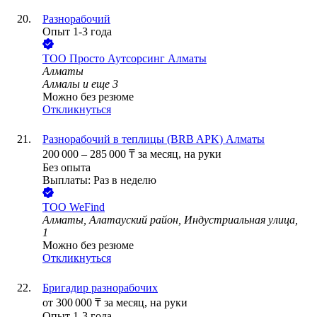
Разнорабочий
Опыт 1-3 года
ТОО
Просто Аутсорсинг Алматы
Алматы
Алмалы
и еще
3
Можно без резюме
Откликнуться
Разнорабочий в теплицы (BRB APK) Алматы
200 000
–
285 000
₸
за месяц,
на руки
Без опыта
Выплаты: Раз в неделю
ТОО
WeFind
Алматы, Алатауский район, Индустриальная улица,
1
Можно без резюме
Откликнуться
Бригадир разнорабочих
от
300 000
₸
за месяц,
на руки
Опыт 1-3 года