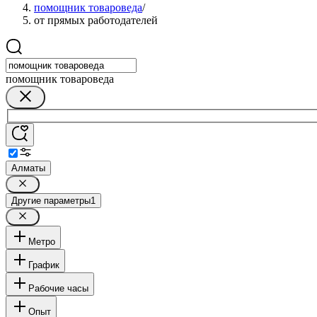
помощник товароведа
/
от прямых работодателей
помощник товароведа
Алматы
Другие параметры
1
Метро
График
Рабочие часы
Опыт