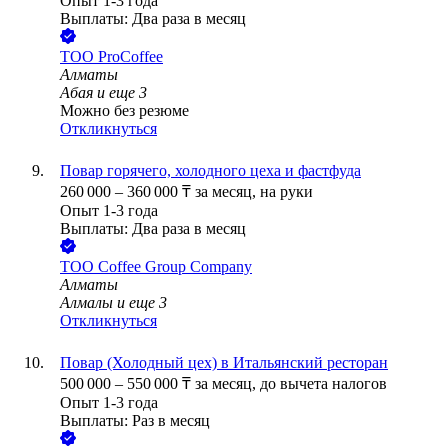
Опыт 1-3 года
Выплаты: Два раза в месяц
ТОО
ProCoffee
Алматы
Абая
и еще
3
Можно без резюме
Откликнуться
Повар горячего, холодного цеха и фастфуда
260 000
–
360 000
₸
за месяц,
на руки
Опыт 1-3 года
Выплаты: Два раза в месяц
ТОО
Coffee Group Company
Алматы
Алмалы
и еще
3
Откликнуться
Повар (Холодный цех) в Итальянский ресторан
500 000
–
550 000
₸
за месяц,
до вычета налогов
Опыт 1-3 года
Выплаты: Раз в месяц