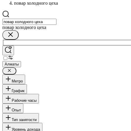
повар холодного цеха
повар холодного цеха
Алматы
Метро
График
Рабочие часы
Опыт
Тип занятости
Уровень дохода