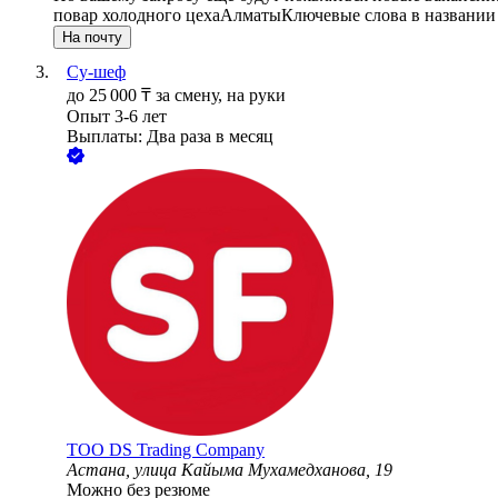
повар холодного цеха
Алматы
Ключевые слова в названии
На почту
Су-шеф
до
25 000
₸
за смену,
на руки
Опыт 3-6 лет
Выплаты: Два раза в месяц
ТОО
DS Trading Company
Астана, улица Кайыма Мухамедханова, 19
Можно без резюме