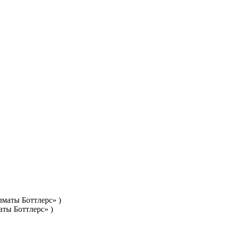
аты Боттлерс» )