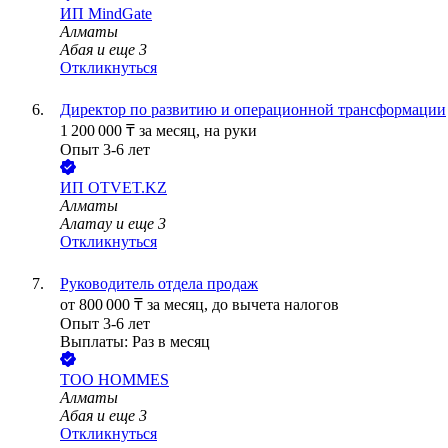
ИП
MindGate
Алматы
Абая
и еще
3
Откликнуться
Директор по развитию и операционной трансформации
1 200 000
₸
за месяц,
на руки
Опыт 3-6 лет
ИП
OTVET.KZ
Алматы
Алатау
и еще
3
Откликнуться
Руководитель отдела продаж
от
800 000
₸
за месяц,
до вычета налогов
Опыт 3-6 лет
Выплаты: Раз в месяц
ТОО
HOMMES
Алматы
Абая
и еще
3
Откликнуться