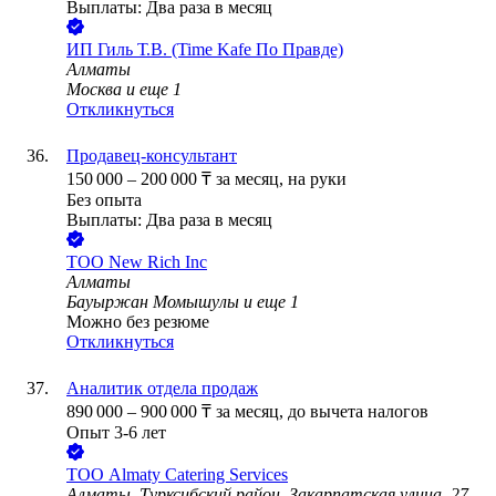
Выплаты: Два раза в месяц
ИП
Гиль Т.В. (Time Kafe По Правде)
Алматы
Москва
и еще
1
Откликнуться
Продавец-консультант
150 000
–
200 000
₸
за месяц,
на руки
Без опыта
Выплаты: Два раза в месяц
ТОО
New Rich Inc
Алматы
Бауыржан Момышулы
и еще
1
Можно без резюме
Откликнуться
Аналитик отдела продаж
890 000
–
900 000
₸
за месяц,
до вычета налогов
Опыт 3-6 лет
ТОО
Almaty Catering Services
Алматы, Турксибский район, Закарпатская улица, 27