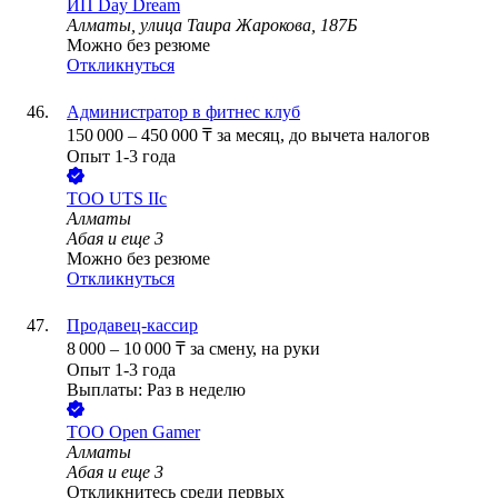
ИП
Day Dream
Алматы, улица Таира Жарокова, 187Б
Можно без резюме
Откликнуться
Администратор в фитнес клуб
150 000
–
450 000
₸
за месяц,
до вычета налогов
Опыт 1-3 года
ТОО
UTS IIc
Алматы
Абая
и еще
3
Можно без резюме
Откликнуться
Продавец-кассир
8 000
–
10 000
₸
за смену,
на руки
Опыт 1-3 года
Выплаты: Раз в неделю
ТОО
Open Gamer
Алматы
Абая
и еще
3
Откликнитесь среди первых