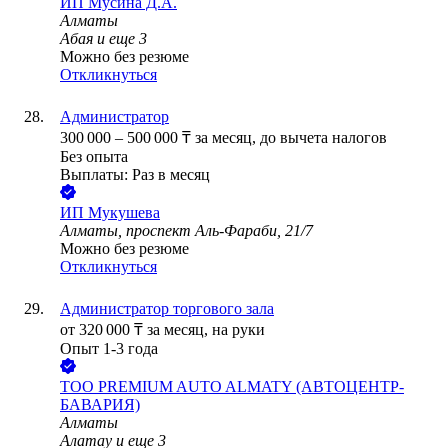
ИП
Мусина Д.А.
Алматы
Абая
и еще
3
Можно без резюме
Откликнуться
Администратор
300 000
–
500 000
₸
за месяц,
до вычета налогов
Без опыта
Выплаты: Раз в месяц
ИП
Мукушева
Алматы, проспект Аль-Фараби, 21/7
Можно без резюме
Откликнуться
Администратор торгового зала
от
320 000
₸
за месяц,
на руки
Опыт 1-3 года
ТОО
PREMIUM AUTO ALMATY (АВТОЦЕНТР-
БАВАРИЯ)
Алматы
Алатау
и еще
3