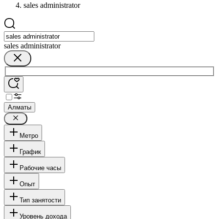
sales administrator
sales administrator
Алматы
Метро
График
Рабочие часы
Опыт
Тип занятости
Уровень дохода