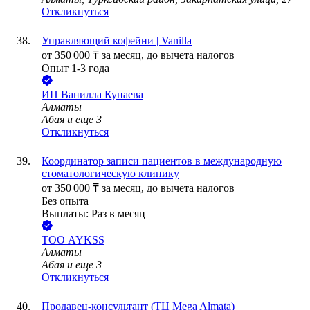
Откликнуться
Управляющий кофейни | Vanilla
от
350 000
₸
за месяц,
до вычета налогов
Опыт 1-3 года
ИП
Ванилла Кунаева
Алматы
Абая
и еще
3
Откликнуться
Координатор записи пациентов в международную
стоматологическую клинику
от
350 000
₸
за месяц,
до вычета налогов
Без опыта
Выплаты: Раз в месяц
ТОО
AYKSS
Алматы
Абая
и еще
3
Откликнуться
Продавец-консультант (ТЦ Mega Almata)