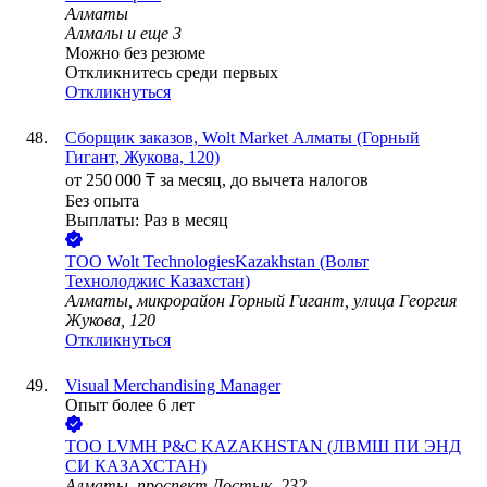
Алматы
Алмалы
и еще
3
Можно без резюме
Откликнитесь среди первых
Откликнуться
Сборщик заказов, Wolt Market Алматы (Горный
Гигант, Жукова, 120)
от
250 000
₸
за месяц,
до вычета налогов
Без опыта
Выплаты: Раз в месяц
ТОО
Wolt TechnologiesKazakhstan (Вольт
Технолоджис Казахстан)
Алматы, микрорайон Горный Гигант, улица Георгия
Жукова, 120
Откликнуться
Visual Merchandising Manager
Опыт более 6 лет
ТОО
LVMН P&C KAZAKHSTAN (ЛВМШ ПИ ЭНД
СИ КАЗАХСТАН)
Алматы, проспект Достык, 232