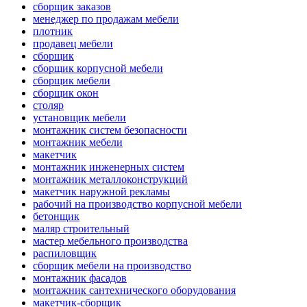
сборщик заказов
менеджер по продажам мебели
плотник
продавец мебели
сборщик
сборщик корпусной мебели
сборщик мебели
сборщик окон
столяр
установщик мебели
монтажник систем безопасности
монтажник мебели
макетчик
монтажник инженерных систем
монтажник металлоконструкций
макетчик наружной рекламы
рабочий на производство корпусной мебели
бетонщик
маляр строительный
мастер мебельного производства
распиловщик
сборщик мебели на производство
монтажник фасадов
монтажник сантехнического оборудования
макетчик-сборщик