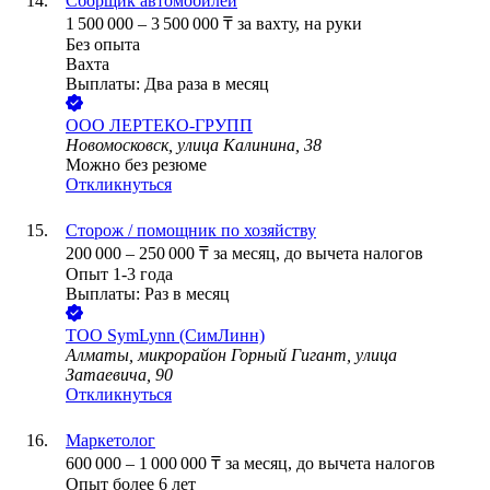
Сборщик автомобилей
1 500 000
–
3 500 000
₸
за вахту,
на руки
Без опыта
Вахта
Выплаты: Два раза в месяц
ООО
ЛЕРТЕКО-ГРУПП
Новомосковск, улица Калинина, 38
Можно без резюме
Откликнуться
Сторож / помощник по хозяйству
200 000
–
250 000
₸
за месяц,
до вычета налогов
Опыт 1-3 года
Выплаты: Раз в месяц
ТОО
SymLynn (СимЛинн)
Алматы, микрорайон Горный Гигант, улица
Затаевича, 90
Откликнуться
Маркетолог
600 000
–
1 000 000
₸
за месяц,
до вычета налогов
Опыт более 6 лет