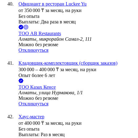
Официант в ресторан Luckee Yu
от
350 000
₸
за месяц,
на руки
Без опыта
Выплаты: Два раза в месяц
ТОО
AB Restaurants
Алматы, микрорайон Самал-2, 111
Можно без резюме
Откликнуться
Кладовщик-комплектовщик (сборщик заказов)
300 000
–
400 000
₸
за месяц,
на руки
Опыт более 6 лет
ТОО
Казах Кенсе
Алматы, улица Нурмакова, 1/1
Можно без резюме
Откликнуться
Хаус-мастер
от
400 000
₸
за месяц,
на руки
Без опыта
Выплаты: Раз в месяц