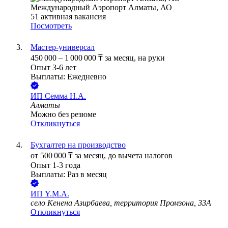
Международный Аэропорт Алматы, АО
51
активная вакансия
Посмотреть
Мастер-универсал
450 000
–
1 000 000
₸
за месяц,
на руки
Опыт 3-6 лет
Выплаты: Ежедневно
ИП
Семма Н.А.
Алматы
Можно без резюме
Откликнуться
Бухгалтер на производство
от
500 000
₸
за месяц,
до вычета налогов
Опыт 1-3 года
Выплаты: Раз в месяц
ИП
Y.M.A.
село Кенена Азирбаева, территория Промзона, 33А
Откликнуться