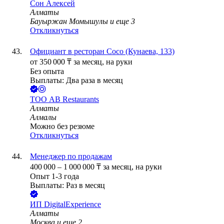
Сон Алексей
Алматы
Бауыржан Момышулы
и еще
3
Откликнуться
Официант в ресторан Coco (Кунаева, 133)
от
350 000
₸
за месяц,
на руки
Без опыта
Выплаты: Два раза в месяц
ТОО
AB Restaurants
Алматы
Алмалы
Можно без резюме
Откликнуться
Менеджер по продажам
400 000
–
1 000 000
₸
за месяц,
на руки
Опыт 1-3 года
Выплаты: Раз в месяц
ИП
DigitalExperience
Алматы
Москва
и еще
2