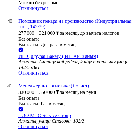
Можно без резюме
Откликнуться
Помощник пекаря на производство (Индустриальная
зона, 142/79)
277 000
–
321 000
₸
за месяц,
до вычета налогов
Без опыта
Выплаты: Два раза в месяц
ИП
Qulpynai Bakery ( ИП Ай-Ханым)
Алматы, Алатауский район, Индустриальная улица,
142/55Вк1
Откликнуться
Менеджер по логистике (Логист)
330 000
–
350 000
₸
за месяц,
на руки
Без опыта
Выплаты: Раз в месяц
ТОО
MTC-Service Group
Алматы, улица Стасова, 102/2
Откликнуться