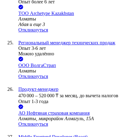
Опыт более 6 лет
ТОО
Archetype Kazakhstan
Алматы
Абая
и еще
3
Откликнуться
Региональный менеджер технических продаж
Опыт 3-6 лет
Можно удалённо
ООО
ВолгаСтрап
Алматы
Откликнуться
Продукт-менеджер
470 000
–
520 000
₸
за месяц,
до вычета налогов
Опыт 1-3 года
АО
Нефтяная страховая компания
Алматы, микрорайон Алмагуль, 15А
Откликнуться
Middle Frontend Developer (React)