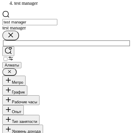
test manager
test manager
Алматы
Метро
График
Рабочие часы
Опыт
Тип занятости
Уровень дохода