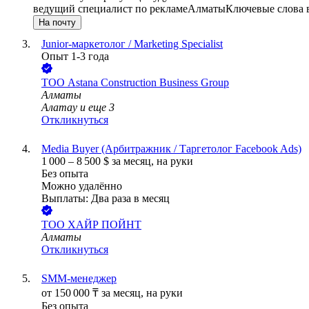
ведущий специалист по рекламе
Алматы
Ключевые слова в
На почту
Junior-маркетолог / Marketing Specialist
Опыт 1-3 года
ТОО
Astana Construction Business Group
Алматы
Алатау
и еще
3
Откликнуться
Media Buyer (Арбитражник / Таргетолог Facebook Ads)
1 000
–
8 500
$
за месяц,
на руки
Без опыта
Можно удалённо
Выплаты: Два раза в месяц
ТОО
ХАЙР ПОЙНТ
Алматы
Откликнуться
SMM-менеджер
от
150 000
₸
за месяц,
на руки
Без опыта