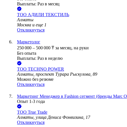
Выплаты: Раз в месяц
ТОО
АДИЛИ ТЕКСТИЛЬ
Алматы
Москва
и еще
1
Откликнуться
Маркетолог
250 000
–
500 000
₸
за месяц,
на руки
Без опыта
Выплаты: Раз в неделю
ТОО
TECHNO POWER
Алматы, проспект Турара Рыскулова, 89
Можно без резюме
Откликнуться
Маркетинг Менеджер в Fashion сегмент (бренды Marc O'Pol
Опыт 1-3 года
ТОО
True Trade
Алматы, улица Дениса Фонвизина, 17
Откликнуться