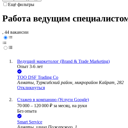
Ещё фильтры
Работа ведущим специалисто
, 44 вакансии
Ведущий маркетолог (Brand & Trade Marketing)
Опыт 3-6 лет
ТОО
DSF Trading Co
Алматы, Турксибский район, микрорайон Кайрат, 282
Откликнуться
Стажер в компанию (Услуги Google)
70 000
–
120 000
₽
за месяц,
на руки
Без опыта
Smart Service
Алматы, улица Пожарского, 1