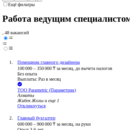
Ещё фильтры
Работа ведущим специалисто
, 48 вакансий
Помощник главного дизайнера
100 000
–
350 000
₸
за месяц,
до вычета налогов
Без опыта
Выплаты: Раз в месяц
ТОО
Parametric (Параметрик)
Алматы
Жибек Жолы
и еще
1
Откликнуться
Главный бухгалтер
600 000
–
900 000
₸
за месяц,
на руки
Опыт 3-6 лет