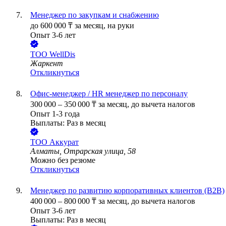
Менеджер по закупкам и снабжению
до
600 000
₸
за месяц,
на руки
Опыт 3-6 лет
ТОО
WellDis
Жаркент
Откликнуться
Офис-менеджер / HR менеджер по персоналу
300 000
–
350 000
₸
за месяц,
до вычета налогов
Опыт 1-3 года
Выплаты: Раз в месяц
ТОО
Аккурат
Алматы, Отрарская улица, 58
Можно без резюме
Откликнуться
Менеджер по развитию корпоративных клиентов (B2B)
400 000
–
800 000
₸
за месяц,
до вычета налогов
Опыт 3-6 лет
Выплаты: Раз в месяц