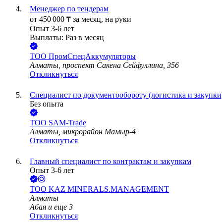
Менеджер по тендерам
от
450 000
₸
за месяц,
на руки
Опыт 3-6 лет
Выплаты: Раз в месяц
ТОО
ПромСпецАккумуляторы
Алматы, проспект Сакена Сейфуллина, 356
Откликнуться
Специалист по документообороту (логистика и закупки
Без опыта
ТОО
SAM-Trade
Алматы, микрорайон Мамыр-4
Откликнуться
Главный специалист по контрактам и закупкам
Опыт 3-6 лет
ТОО
KAZ MINERALS.MANAGEMENT
Алматы
Абая
и еще
3
Откликнуться