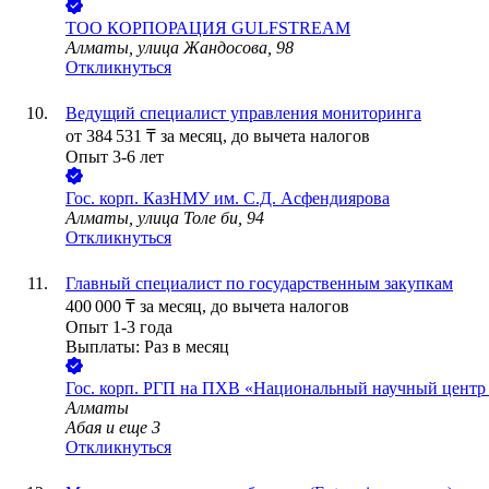
ТОО
КОРПОРАЦИЯ GULFSTREAM
Алматы, улица Жандосова, 98
Откликнуться
Ведущий специалист управления мониторинга
от
384 531
₸
за месяц,
до вычета налогов
Опыт 3-6 лет
Гос. корп.
КазНМУ им. С.Д. Асфендиярова
Алматы, улица Толе би, 94
Откликнуться
Главный специалист по государственным закупкам
400 000
₸
за месяц,
до вычета налогов
Опыт 1-3 года
Выплаты: Раз в месяц
Гос. корп.
РГП на ПХВ «Национальный научный центр р
Алматы
Абая
и еще
3
Откликнуться