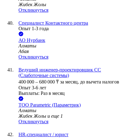
Жибек Жолы
Откликнуться
Специалист Контактного центра
Опыт 1-3 года
АО
Нурбанк
Алматы
Абая
Откликнуться
Ведущий инженер-проектировщик СС
(Слаботочные системы)
400 000
–
680 000
₸
за месяц,
до вычета налогов
Опыт 3-6 лет
Выплаты: Раз в месяц
ТОО
Parametric (Параметрик)
Алматы
Жибек Жолы
и еще
1
Откликнуться
HR-специалист / юрист