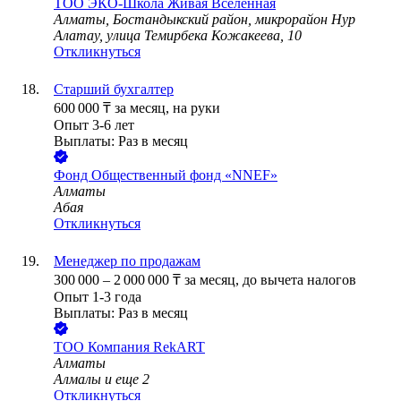
ТОО
ЭКО-Школа Живая Вселенная
Алматы, Бостандыкский район, микрорайон Нур
Алатау, улица Темирбека Кожакеева, 10
Откликнуться
Старший бухгалтер
600 000
₸
за месяц,
на руки
Опыт 3-6 лет
Выплаты: Раз в месяц
Фонд
Общественный фонд «NNEF»
Алматы
Абая
Откликнуться
Менеджер по продажам
300 000
–
2 000 000
₸
за месяц,
до вычета налогов
Опыт 1-3 года
Выплаты: Раз в месяц
ТОО
Компания RekART
Алматы
Алмалы
и еще
2
Откликнуться