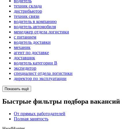
водитель
техник склада
дистрибьютор
техник связи
водитель в компанию
водитель автомобиля
менеджер отдела логистики
с питанием
водитель доставки
механик
агент по доставке
доставщик
водитель категории B
экспедитор
специалист отдела логистики
директор по эксплуатации
Показать ещё
Быстрые фильтры подбора вакансий
От прямых работодателей
Полная занятость
HeadHunter