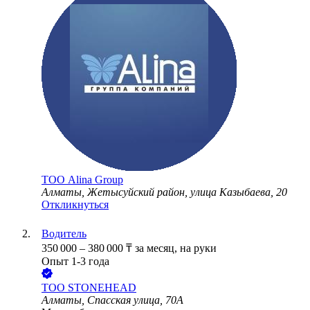
ТОО
Alina Group
Алматы, Жетысуйский район, улица Казыбаева, 20
Откликнуться
Водитель
350 000
–
380 000
₸
за месяц,
на руки
Опыт 1-3 года
ТОО
STONEHEAD
Алматы, Спасская улица, 70А