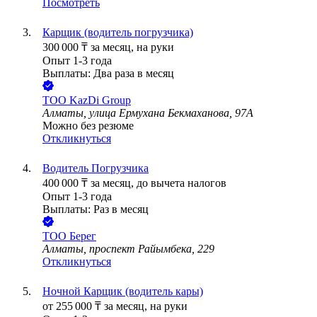
Посмотреть
Карщик (водитель погрузчика)
300 000
₸
за месяц,
на руки
Опыт 1-3 года
Выплаты: Два раза в месяц
ТОО
KazDi Group
Алматы, улица Ермухана Бекмаханова, 97А
Можно без резюме
Откликнуться
Водитель Погрузчика
400 000
₸
за месяц,
до вычета налогов
Опыт 1-3 года
Выплаты: Раз в месяц
ТОО
Берег
Алматы, проспект Райымбека, 229
Откликнуться
Ночной Карщик (водитель кары)
от
255 000
₸
за месяц,
на руки