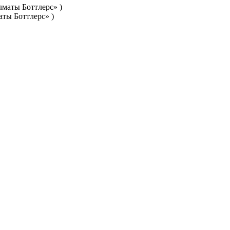
аты Боттлерс» )