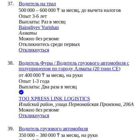
Водитель на трал
500 000
–
600 000
₸
за месяц,
до вычета налогов
Опыт 3-6 лет
Выплаты: Раз в месяц
Baiogliyev Yurishan
Алматы
Можно без резюме
Откликнитесь среди первых
Откликнуться
Водитель Фуры / Водитель грузового автомобиля с
полуприцепом по городу Алматы (20 тонн CE)
от
400 000
₸
за месяц,
на руки
Опыт 1-3 года
Выплаты: Два раза в месяц
ТОО
XPRESS LINK LOGISTICS
Илийский район, улица Первомайская Промзона, 206А
Можно без резюме
Откликнуться
Водитель грузового автомобиля
350 000
–
380 000
₸
за месяц,
на руки