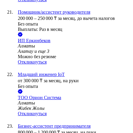
Помощник/ассистент руководителя
200 000
–
250 000
₸
за месяц,
до вычета налогов
Без опыта
Выплаты: Раз в месяц
ИП
Еркинбеков
Алматы
Алатау
и еще
3
Можно без резюме
Откликнуться
Младший инженер IoT
от
300 000
₸
за месяц,
на руки
Без опыта
ТОО
Орион Система
Алматы
Жибек Жолы
Откликнуться
Бизнес-ассистент предпринимателя
800 000
–
1 200 000
₸
за месяц,
на руки