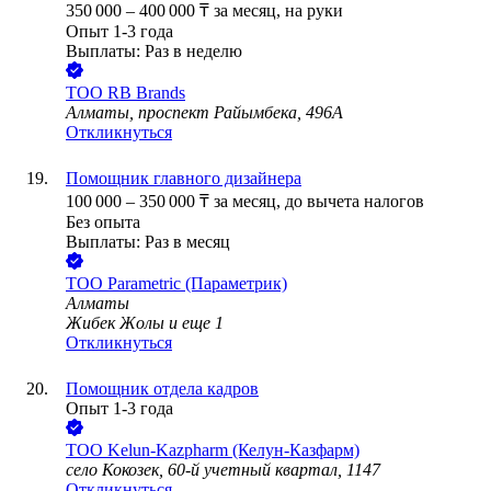
350 000
–
400 000
₸
за месяц,
на руки
Опыт 1-3 года
Выплаты: Раз в неделю
ТОО
RB Brands
Алматы, проспект Райымбека, 496А
Откликнуться
Помощник главного дизайнера
100 000
–
350 000
₸
за месяц,
до вычета налогов
Без опыта
Выплаты: Раз в месяц
ТОО
Parametric (Параметрик)
Алматы
Жибек Жолы
и еще
1
Откликнуться
Помощник отдела кадров
Опыт 1-3 года
ТОО
Kelun-Kazpharm (Келун-Казфарм)
село Кокозек, 60-й учетный квартал, 1147
Откликнуться