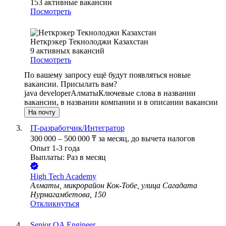
153
активные вакансии
Посмотреть
Неткрэкер Текнолоджи Казахстан
9
активных вакансий
Посмотреть
По вашему запросу ещё будут появляться новые
вакансии. Присылать вам?
java developer
Алматы
Ключевые слова в названии
вакансии, в названии компании и в описании вакансии
На почту
IT-разработчик/Интегратор
300 000
–
500 000
₸
за месяц,
до вычета налогов
Опыт 1-3 года
Выплаты: Раз в месяц
High Tech Academy
Алматы, микрорайон Кок-Тобе, улица Сагадата
Нурмагамбетова, 150
Откликнуться
Senior QA Engineer