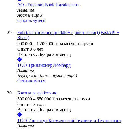
АО «Freedom Bank Kazakhstan»
Алматы
Абая
и еще
3
Откликнуться
Fullstack-инженер (middle+ / junior-senior) (FastAPI +
React)
900 000
–
1 200 000
₸
за месяц,
на руки
Опыт 3-6 лет
Выплаты: Два раза в месяц
ТОО
Триллионер Ломбард
Алматы
Бауыржан Момышулы
и еще
1
Откликнуться
Бэкэнд разработчик
500 000
–
650 000
₸
за месяц,
на руки
Опыт 1-3 года
Выплаты: Два раза в месяц
ТОО
Институт Космической Техники и Технологии
Алматы