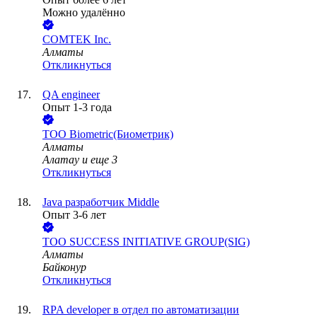
Можно удалённо
COMTEK Inc.
Алматы
Откликнуться
QA engineer
Опыт 1-3 года
ТОО
Biometric(Биометрик)
Алматы
Алатау
и еще
3
Откликнуться
Java разработчик Middle
Опыт 3-6 лет
ТОО
SUCCESS INITIATIVE GROUP(SIG)
Алматы
Байконур
Откликнуться
RPA developer в отдел по автоматизации