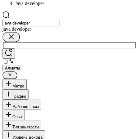
Java developer
java developer
Алматы
Метро
График
Рабочие часы
Опыт
Тип занятости
Уровень дохода